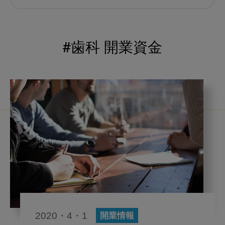
むし歯予防
小児歯科
予防歯科
コロナ
咬合
#歯科 開業資金
海外歯科事情
咬合の変化
ヨーロッパ
医科歯科連携
口腔機能発達不全症
いちき歯科
スウェーデン
歯周病
鼻うがい
内科 歯科
内科医師
歯科医院経営
感染予防
いま○○が知りたい
歯科助手
2020・4・1
開業情報