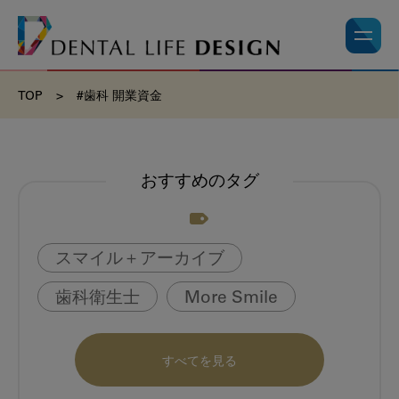
TOP
>
#歯科 開業資金
おすすめのタグ
スマイル＋アーカイブ
歯科衛生士
More Smile
お悩み相談室
動画
書籍
すべてを見る
book
虫歯のない町