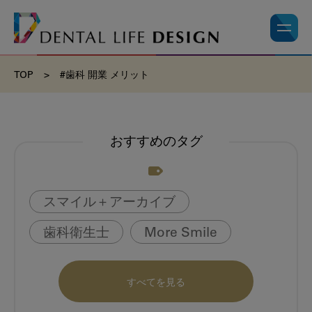
TOP
>
#歯科 開業 メリット
おすすめのタグ
スマイル＋アーカイブ
歯科衛生士
More Smile
お悩み相談室
動画
書籍
すべてを見る
book
虫歯のない町