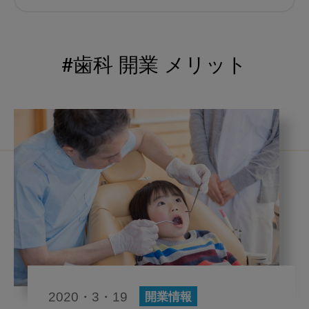
むし歯予防
小児歯科
予防歯科
コロナ
咬合
#歯科 開業 メリット
海外歯科事情
咬合の変化
ヨーロッパ
医科歯科連携
口腔機能発達不全症
いちき歯科
スウェーデン
歯周病
鼻うがい
内科 歯科
内科医師
歯科医院経営
感染予防
いま○○が知りたい
歯科助手
2020・3・19
開業情報