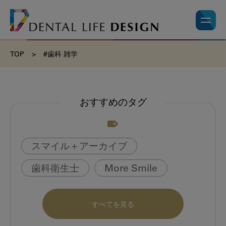
TOP
>
#歯科 雑学
おすすめのタグ
スマイル＋アーカイブ
歯科衛生士
More Smile
お悩み相談室
動画
書籍
すべてを見る
book
虫歯のない町