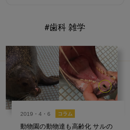
むし歯予防
小児歯科
予防歯科
コロナ
咬合
#歯科 雑学
海外歯科事情
咬合の変化
ヨーロッパ
医科歯科連携
口腔機能発達不全症
いちき歯科
スウェーデン
歯周病
鼻うがい
内科 歯科
内科医師
感染予防
いま○○が知りたい
2019・4・6
コラム
歯科医院経営
歯科助手
動物園の動物達も高齢化 サルの