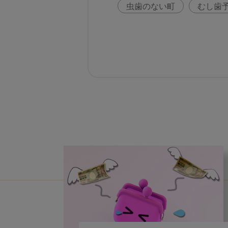
虫歯のない町
むし歯
咬合の変化
ヨーロッ
歯周病
鼻うがい
歯科助手
アフターコ