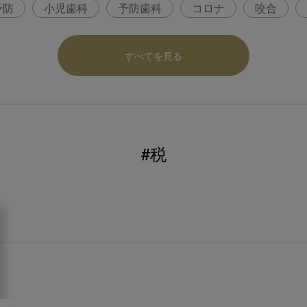
予防
小児歯科
予防歯科
コロナ
咬合
パ
医科歯科連携
口腔機能発達不全症
いちき歯
すべてを見る
内科 歯科
内科医師
歯科医院経営
感染予防
ロナ対策
コンポジットレジン
#税