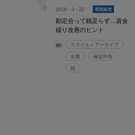
2018・3・22
医院経営
勘定合って銭足らず…資金
繰り改善のヒント
スマイル＋アーカイブ
出費
確定申告
税