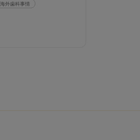
海外歯科事情
科
スウェーデン
いま○○が知りたい