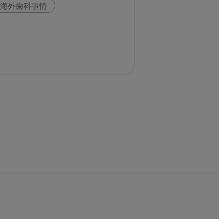
海外歯科事情
科
スウェーデン
い
歯科医院経営