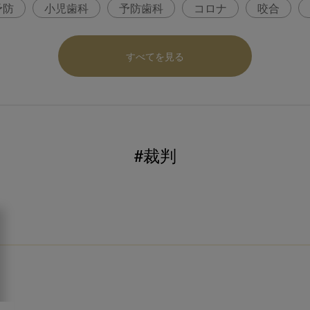
予防
小児歯科
予防歯科
コロナ
咬合
パ
医科歯科連携
口腔機能発達不全症
いちき歯
すべてを見る
内科 歯科
内科医師
感染予防
いま○○が知りた
ロナ対策
コンポジットレジン
#裁判