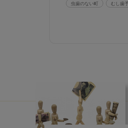
虫歯のない町
むし歯
咬合の変化
ヨーロッ
歯周病
鼻うがい
歯科助手
アフターコ