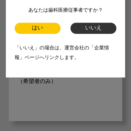
製品価格も閲覧可能
あなたは歯科医療従事者ですか？
はい
いいえ
Internet DOに掲載されている製品の
最新価格をご確認いただけます。その
「いいえ」の場合は、運営会社の「企業情
報」ページへリンクします。
他、開業支援コンテンツ、pd専用コン
テンツもすべてご覧いただけます。
（希望者のみ）