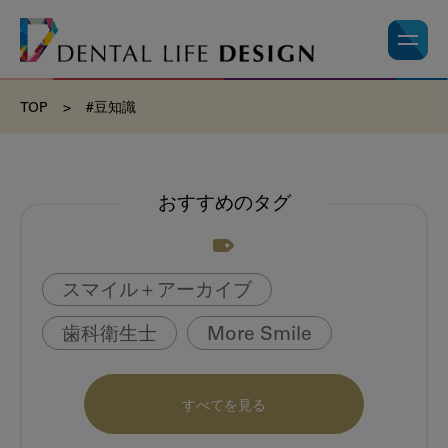
TOP
>
#豆知識
おすすめのタグ
スマイル＋アーカイブ
歯科衛生士
More Smile
お悩み相談室
動画
書籍
すべてを見る
book
虫歯のない町