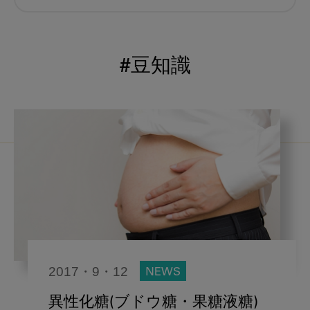
むし歯予防
小児歯科
予防歯科
コロナ
咬合
#豆知識
海外歯科事情
咬合の変化
ヨーロッパ
医科歯科連携
口腔機能発達不全症
いちき歯科
スウェーデン
歯周病
鼻うがい
内科 歯科
内科医師
歯科医院経営
感染予防
2017・9・12
NEWS
いま○○が知りたい
歯科助手
異性化糖(ブドウ糖・果糖液糖)