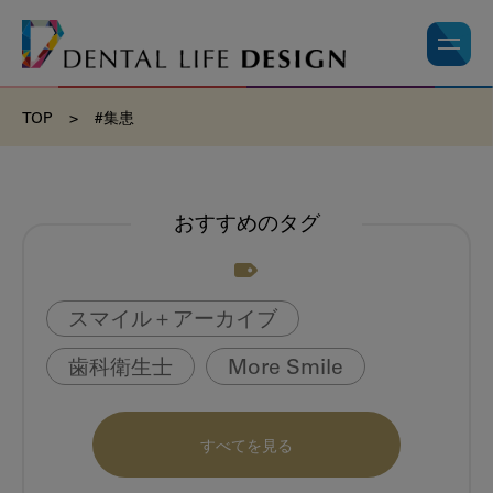
TOP
>
#集患
おすすめのタグ
スマイル＋アーカイブ
歯科衛生士
More Smile
お悩み相談室
動画
書籍
すべてを見る
book
虫歯のない町