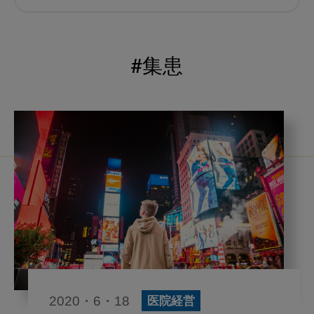
むし歯予防
小児歯科
予防歯科
コロナ
咬合
#集患
海外歯科事情
咬合の変化
ヨーロッパ
医科歯科連携
口腔機能発達不全症
いちき歯科
スウェーデン
歯周病
鼻うがい
内科 歯科
内科医師
歯科医院経営
感染予防
いま○○が知りたい
歯科助手
2020・6・18
医院経営