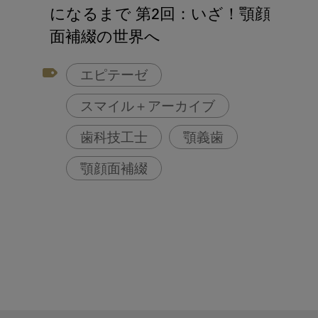
アフターコロナ対策
になるまで 第2回：いざ！顎顔
コンポジットレジン
面補綴の世界へ
エピテーゼ
スマイル＋アーカイブ
歯科技工士
顎義歯
顎顔面補綴