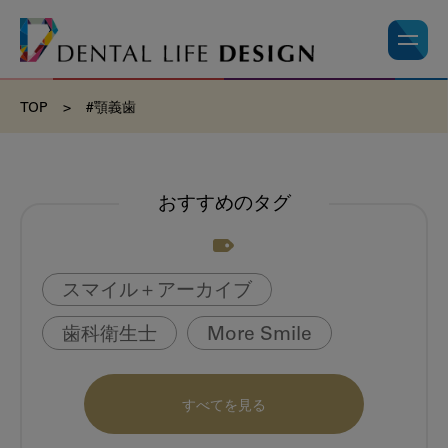
TOP
>
#顎義歯
おすすめのタグ
スマイル＋アーカイブ
歯科衛生士
More Smile
お悩み相談室
動画
書籍
すべてを見る
book
虫歯のない町