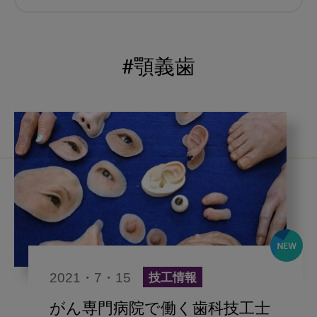
むし歯予防
小児歯科
予防歯科
コロナ
咬合
#顎義歯
海外歯科事情
咬合の変化
ヨーロッパ
医科歯科連携
口腔機能発達不全症
いちき歯科
スウェーデン
歯周病
鼻うがい
内科 歯科
内科医師
感染予防
いま○○が知りたい
2021・7・15
技工情報
歯科医院経営
歯科助手
がん専門病院で働く歯科技工士