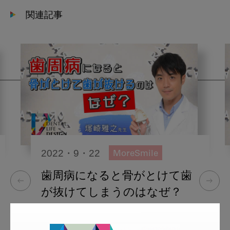
関連記事
2022・9・22
MoreSmile
歯周病になると骨がとけて歯
が抜けてしまうのはなぜ？
More Smile