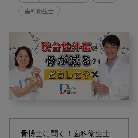
歯科衛生士
咬
合
性
外
骨博士に聞く！歯科衛生士
傷