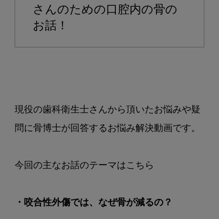
で
さんのための口腔内の骨の
は、
お話！
な
ぜ
骨
が
減
る
現役の歯科衛生士さんから頂いたお悩みや疑
の？
問に骨博士が回答するお悩み解決動画です。

・咬合性外傷では、なぜ骨が減るの？