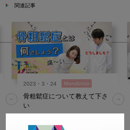
関連記事
2023・3・24
MoreSmile
骨粗鬆症について教えて下さ
い
More Smile