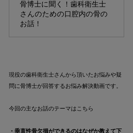
骨博士に聞く！歯科衛生士
欠
損
さんのための口腔内の骨の
が
お話！
で
き
る
の
は
な
現役の歯科衛生士さんから頂いたお悩みや疑
ぜ
か
問に骨博士が回答するお悩み解決動画です。

教
え
て
下
さ
い
・垂直性骨欠損ができるのはなぜか教えて下