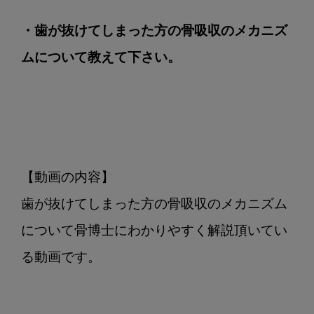
ム
に
・歯が抜けてしまった方の骨吸収のメカニズ
つ
ムについて教えて下さい。
い
て
教
え
て
下
さ
【動画の内容】

い
歯が抜けてしまった方の骨吸収のメカニズム
について骨博士にわかりやすく解説頂いてい
る動画です。
