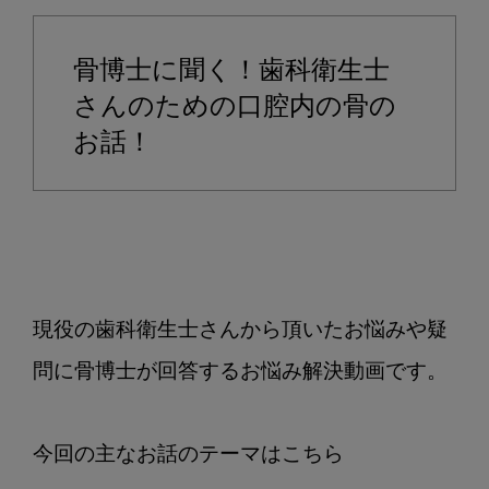
抜
け
骨博士に聞く！歯科衛生士
て
し
さんのための口腔内の骨の
ま
お話！
っ
た
方
の
骨
吸
現役の歯科衛生士さんから頂いたお悩みや疑
収
の
問に骨博士が回答するお悩み解決動画です。

メ
カ
ニ
ズ