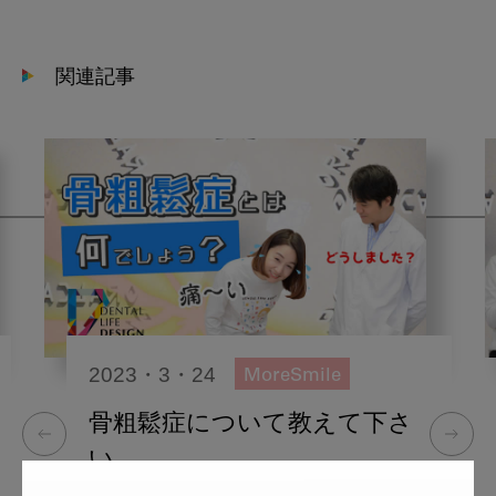
関連記事
2023・3・24
MoreSmile
骨粗鬆症について教えて下さ
い