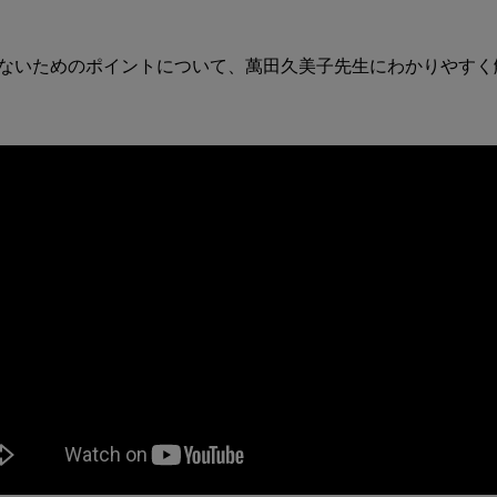
ト
に
つ
ないためのポイントについて、萬田久美子先生にわかりやすく
い
て
教
え
て
く
だ
さ
い