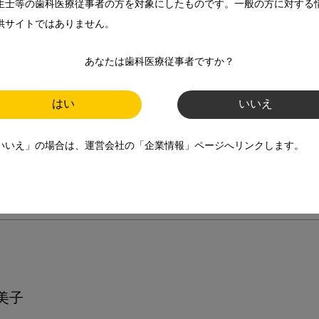
生士等の歯科医療従事者の方を対象にしたものです。一般の方に対する
供サイトではありません。
ないためのポイントについて教えてください
あなたは歯科医療従事者ですか？
いて教えてください
はい
いいえ
教えてください
の状態について教えてください
いいえ」の場合は、運営会社の「企業情報」ページへリンクします。
ください
クロスコープで見てみた！！」
美子