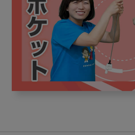
プ
ロ
ー
ビ
ン
グ
の