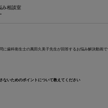
際、
悩み相談室
深
ー
い
ポ
ケ
ッ
ト
を
見
問に歯科衛生士の萬田久美子先生が回答するお悩み解決動画です
落
と
さ
な
い
た
さないためのポイントについて教えてください
め
の
ポ
イ
ン