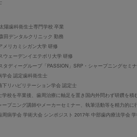
士
 太陽歯科衛生士専門学校 卒業
 森田デンタルクリニック 勤務
 アメリカミシガン大学 研修
 スウェーデンイエテボリ大学 研修
 スタディーグループ「PASSION」SRP・シャープニングセミ
病学会 認定歯科衛生士
嚥下リハビリテーション学会 認定士
士学校を卒業後、歯周治療に軸足を置き国内外問わず研鑽を積む
シャープニング講師やメーカーセミナー、執筆活動等を精力的に
周病学会 学術大会 シンポジスト 2017年 中部歯内療法学会 