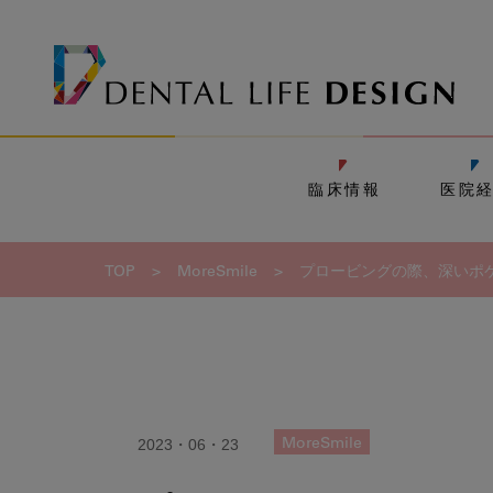
臨床情報
医院
TOP
>
MoreSmile
>
プロービングの際、深いポ
2023・06・23
MoreSmile