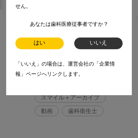
せん。
2024・6・25
MoreSmile
あなたは歯科医療従事者ですか？
2024年 九州デンタルショー 口
はい
いいえ
腔戦士デンタマンコラボ企画
１
「いいえ」の場合は、運営会社の「企業情
More Smile
報」ページへリンクします。
お悩み相談室
スマイル＋アーカイブ
動画
歯科衛生士