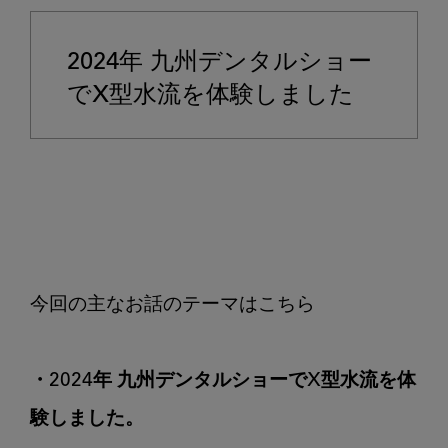
九
州
2024年 九州デンタルショー
デ
ン
でX型水流を体験しました
タ
ル
シ
ョ
ー
で
X
型
水
流
を
・2024年 九州デンタルショーでX型水流を体
体
験しました。
験