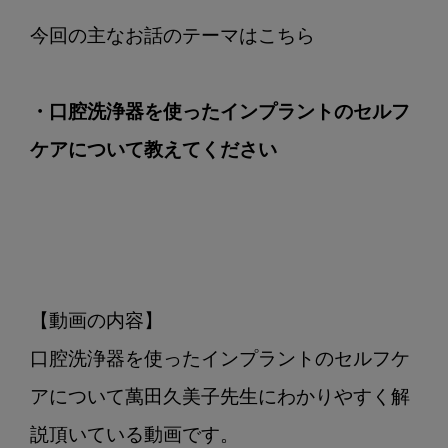
ケ
ア
に
つ
・口腔洗浄器を使ったインプラントのセルフ
い
て
ケアについて教えてください
教
え
て
く
だ
さ
い
【動画の内容】

口腔洗浄器を使ったインプラントのセルフケ
アについて萬田久美子先生にわかりやすく解
説頂いている動画です。
