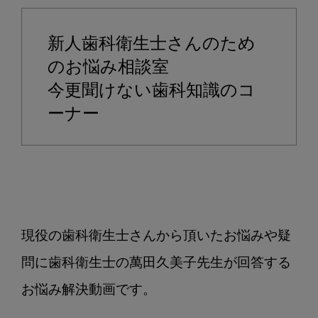
洗
浄
新人歯科衛生士さんのため
器
を
のお悩み相談室
使
今更聞けない歯科知識のコ
っ
ーナー
た
イ
ン
プ
ラ
ン
ト
現役の歯科衛生士さんから頂いたお悩みや疑
の
問に歯科衛生士の萬田久美子先生が回答する
セ
ル
お悩み解決動画です。

フ