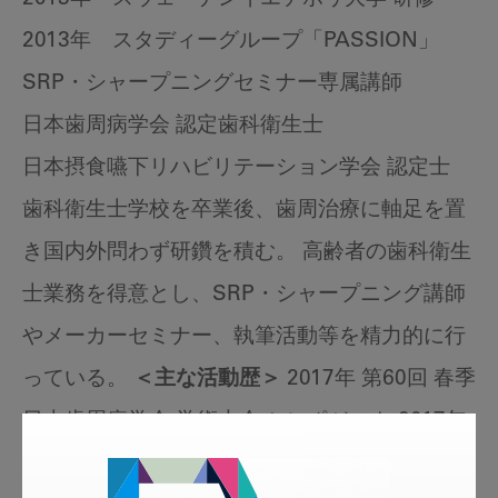
2013年 スタディーグループ「PASSION」
SRP・シャープニングセミナー専属講師
日本歯周病学会 認定歯科衛生士
日本摂食嚥下リハビリテーション学会 認定士
歯科衛生士学校を卒業後、歯周治療に軸足を置
き国内外問わず研鑽を積む。 高齢者の歯科衛生
士業務を得意とし、SRP・シャープニング講師
やメーカーセミナー、執筆活動等を精力的に行
っている。
＜主な活動歴＞
2017年 第60回 春季
日本歯周病学会 学術大会 シンポジスト 2017年
中部歯内療法学会 学術大会 基調講演