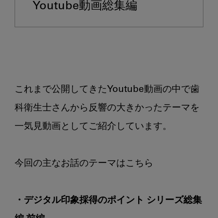
Youtube動画総集編
印
象
採
得
の
ポ
イ
これまで公開してきたYoutube動画の中で歯
ン
科衛生士さんから反響の大きかったテーマを
ト
シ
一気見動画としてご紹介しています。

リ
ー
ズ
総
集
編
・デジタル印象採得のポイント シリーズ総集
前