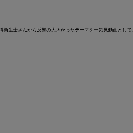
導
シ
リ
ー
で歯科衛生士さんから反響の大きかったテーマを一気見動画として
ズ
総
集
編