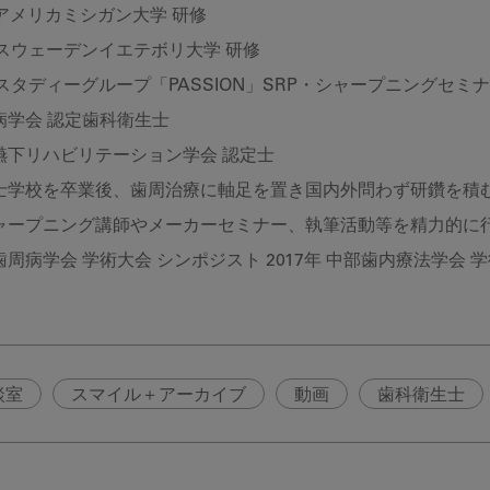
 アメリカミシガン大学 研修
 スウェーデンイエテボリ大学 研修
 スタディーグループ「PASSION」SRP・シャープニングセミ
病学会 認定歯科衛生士
嚥下リハビリテーション学会 認定士
士学校を卒業後、歯周治療に軸足を置き国内外問わず研鑽を積む
シャープニング講師やメーカーセミナー、執筆活動等を精力的に
周病学会 学術大会 シンポジスト 2017年 中部歯内療法学会 
談室
スマイル＋アーカイブ
動画
歯科衛生士