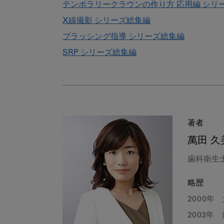
テンポラリークラウンの作り方 応用編 シリ
X線撮影 シリーズ総集編
ブラッシング指導 シリーズ総集編
SRP シリーズ総集編
著者
萬田 久
歯科衛生
略歴
2000年
2003年