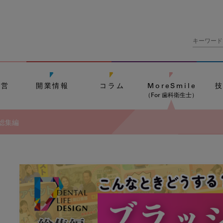
経営
開業情報
コラム
MoreSmile
（For 歯科衛生士）
総集編