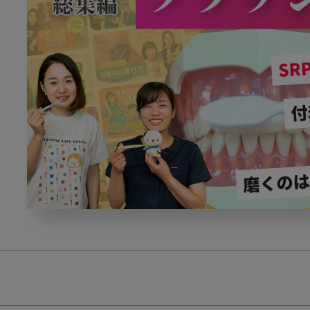
ブ
ラ
ッ
シ
ン
グ
指