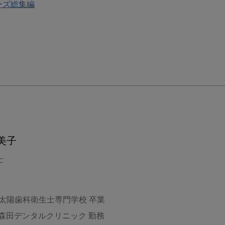
ーズ総集編
美子
士
 太陽歯科衛生士専門学校 卒業
 森田デンタルクリニック 勤務