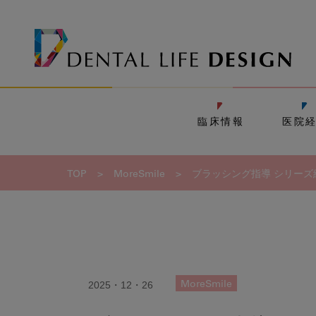
臨床情報
医院
TOP
>
MoreSmile
>
ブラッシング指導 シリーズ
2025・12・26
MoreSmile