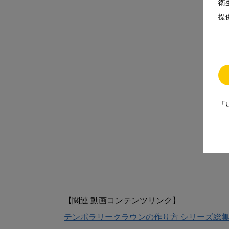
衛
提
「
テンポラリークラウンの作り方 シリーズ総