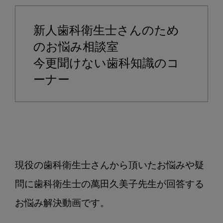
ー
ル
新人歯科衛生士さんのため
が
途
のお悩み相談室
絶
今更聞けない歯科知識のコ
え
ーナー
て
し
ま
う
方
へ
の
現役の歯科衛生士さんから頂いたお悩みや疑
対
問に歯科衛生士の萬田久美子先生が回答する
応
方
お悩み解決動画です。

法