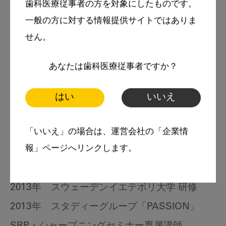
歯科医療従事者の方を対象にしたものです。
一般の方に対する情報提供サイトではありま
せん。
著者
萬田 久美子
あなたは歯科医療従事者ですか？
歯科衛生士
はい
いいえ
略歴
2000年 太陽歯科衛生士専門学校 卒業
「いいえ」の場合は、運営会社の「企業情
報」ページへリンクします。
2003年 森田デンタルクリニック 勤務
2010年 アメリカミシガン大学 研修
2013年 スウェーデンイエテボリ大学 研修
2013年 スタディーグループ「PASSION」