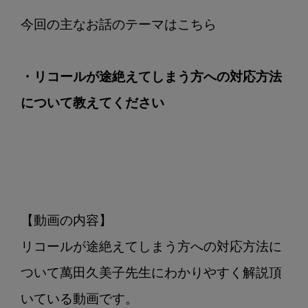
に
つ
い
て
・リコールが途絶えてしまう方への対応方法
教
え
について教えてください
て
く
だ
さ
い
【動画の内容】

リコールが途絶えてしまう方への対応方法に
ついて萬田久美子先生にわかりやすく解説頂
いている動画です。
