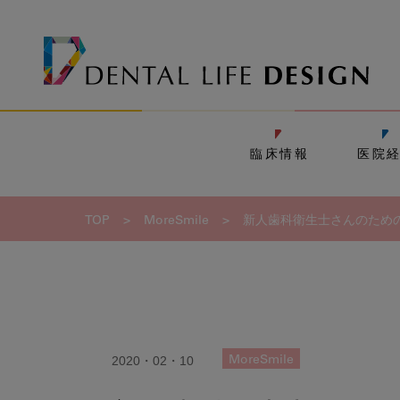
臨床情報
医院
TOP
>
MoreSmile
>
新人歯科衛生士さんのための
2020・02・10
MoreSmile