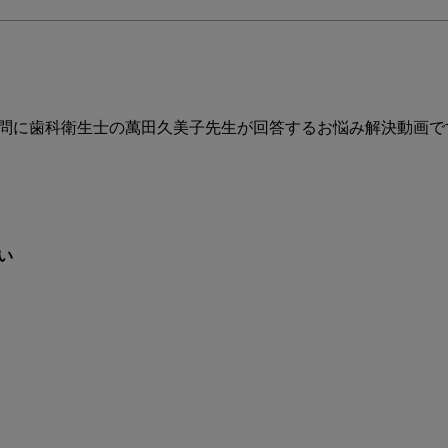
さ
ん
の
た
め
の
問に歯科衛生士の萬田久美子先生が回答するお悩み解決動画です
お
悩
み
相
談
い
室
Ｓ
Ｒ
Ｐ
に
対
す
る
質