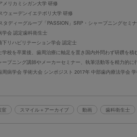
 アメリカミシガン大学 研修
 スウェーデンイエテボリ大学 研修
 スタディーグループ「PASSION」SRP・シャープニングセミ
病学会 認定歯科衛生士
嚥下リハビリテーション学会 認定士
士学校を卒業後、歯周治療に軸足を置き国内外問わず研鑽を積む
シャープニング講師やメーカーセミナー、執筆活動等を精力的に
周病学会 学術大会 シンポジスト 2017年 中部歯内療法学会 
談室
スマイル＋アーカイブ
動画
歯科衛生士