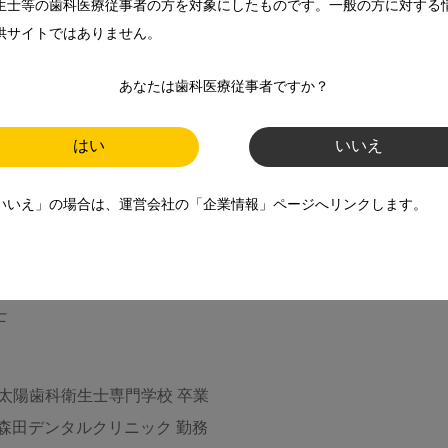
生士等の歯科医療従事者の方を対象にしたものです。一般の方に対する
供サイトではありません。
ＲＰに対する質問TOP3
齢者に対する質問TOP3
あなたは歯科医療従事者ですか？
Iに対する質問TOP3
はい
いいえ
いいえ」の場合は、運営会社の「企業情報」ページへリンクします。
美子
士
 太陽歯科衛生士専門学校 卒業
 森田デンタルクリニック 勤務