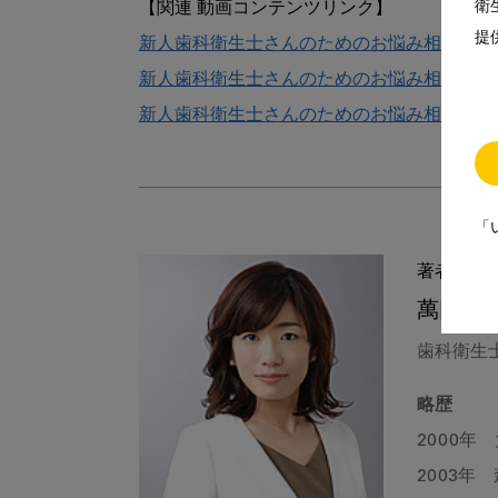
衛
提
新人歯科衛生士さんのためのお悩み相談室 Ｓ
新人歯科衛生士さんのためのお悩み相談室 高
新人歯科衛生士さんのためのお悩み相談室 OH
「
著者
萬田 久
歯科衛生
略歴
2000年
2003年