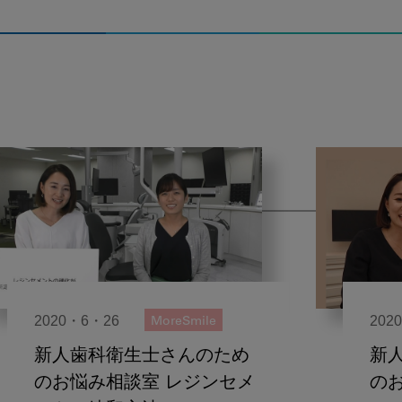
2020・6・26
202
MoreSmile
新人歯科衛生士さんのため
新
のお悩み相談室 レジンセメ
の