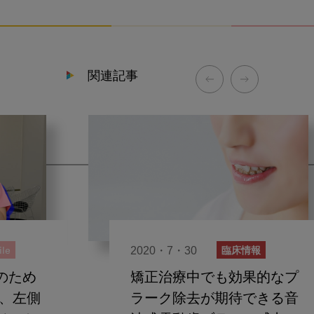
関連記事
2020・7・30
le
臨床情報
のため
矯正治療中でも効果的なプ
側、左側
ラーク除去が期待できる音