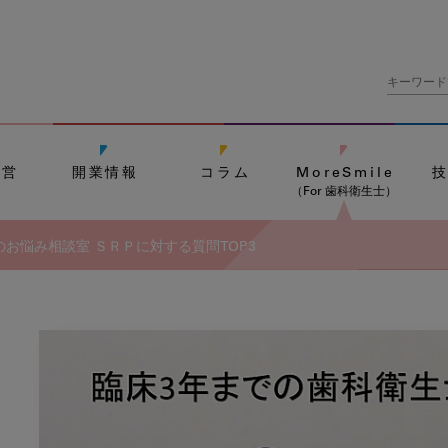
経営
開業情報
コラム
MoreSmile
（For 歯科衛生士）
お悩み相談室 ＳＲＰに対する質問TOP3