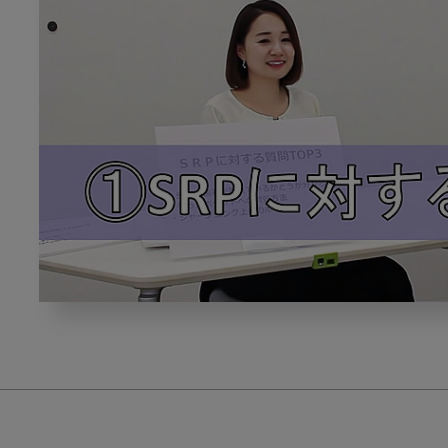
新
人
歯
科
衛
生
士