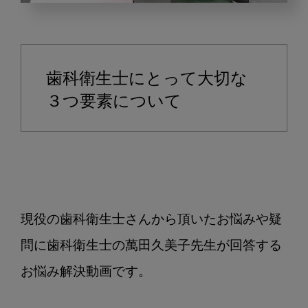
新
人
歯
科
歯科衛生士にとって大切な
衛
生
３つ要素について
士
さ
ん
の
た
め
現役の歯科衛生士さんから頂いたお悩みや疑
の
お
問に歯科衛生士の萬田久美子先生が回答する
悩
お悩み解決動画です。

み
相