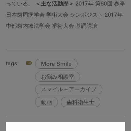
っている。
＜主な活動歴＞
2017年 第60回 春季
日本歯周病学会 学術大会 シンポジスト 2017年
中部歯内療法学会 学術大会 基調講演
tags
More Smile
お悩み相談室
スマイル＋アーカイブ
動画
歯科衛生士