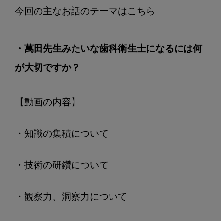
談
室
歯
科
・萬田先生みたいな歯科衛生士になるには何
衛
が大切ですか？
生
士
に
【動画の内容】
と
っ
て
・知識の集積について
大
切
・技術の研鑽について
な
３
・観察力、洞察力について
つ
要