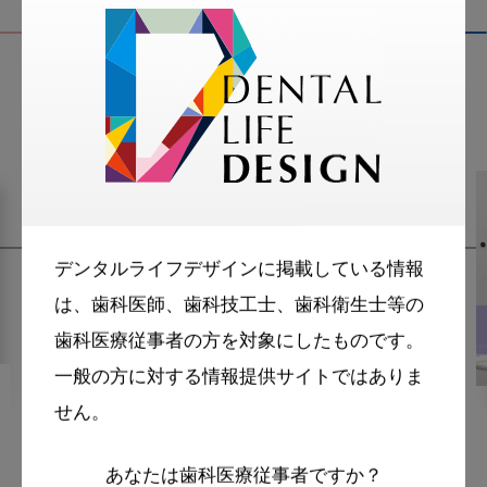
関連記事
デンタルライフデザインに掲載している情報
は、歯科医師、歯科技工士、歯科衛生士等の
歯科医療従事者の方を対象にしたものです。
一般の方に対する情報提供サイトではありま
2020・2・10
MoreSmile
せん。
新人歯科衛生士さんのための
あなたは歯科医療従事者ですか？
お悩み相談室 ＳＲＰに対する