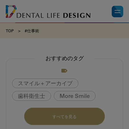
TOP
>
#仕事術
おすすめのタグ
スマイル＋アーカイブ
歯科衛生士
More Smile
お悩み相談室
動画
書籍
すべてを見る
book
虫歯のない町