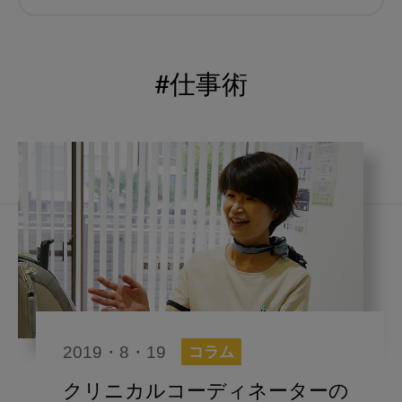
むし歯予防
小児歯科
予防歯科
コロナ
咬合
#仕事術
海外歯科事情
咬合の変化
ヨーロッパ
医科歯科連携
口腔機能発達不全症
いちき歯科
スウェーデン
歯周病
鼻うがい
内科 歯科
内科医師
感染予防
いま○○が知りたい
2019・8・19
コラム
歯科医院経営
歯科助手
クリニカルコーディネーターの