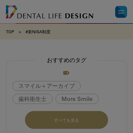
TOP
>
#新NISA制度
おすすめのタグ
スマイル＋アーカイブ
歯科衛生士
More Smile
お悩み相談室
動画
書籍
すべてを見る
book
虫歯のない町