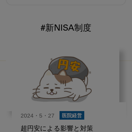
むし歯予防
小児歯科
予防歯科
コロナ
咬合
#新NISA制度
海外歯科事情
咬合の変化
ヨーロッパ
医科歯科連携
口腔機能発達不全症
いちき歯科
スウェーデン
歯周病
鼻うがい
内科 歯科
内科医師
感染予防
いま○○が知りたい
2024・5・27
医院経営
歯科医院経営
歯科助手
超円安による影響と対策