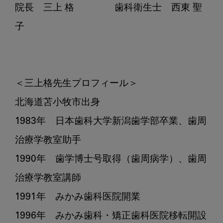
に、
院長　三上 格		歯科衛生士　西東 聖
北
子

の
大
地
で
理
＜三上格先生プロフィール＞

想
北海道苫小牧市出身

の
1983年　日本歯科大学新潟歯学部卒業、歯周
歯
科
治療学教室助手

医
1990年　歯学博士号取得（歯周病学）、歯周
療
を
治療学教室講師

追
1991年　みかみ歯科医院開業

い
続
1996年　みかみ歯科・矯正歯科医院移転開設
