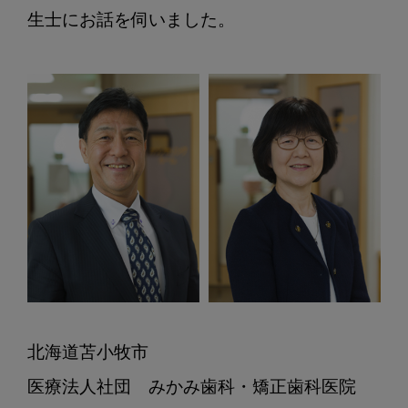
や
生士にお話を伺いました。

っ
て
生
ま
れ
た
の
か？
高
い
専
門
性
を
北海道苫小牧市

武
医療法人社団　みかみ歯科・矯正歯科医院

器