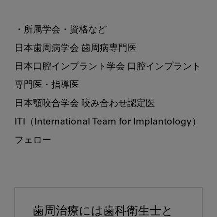
け
る
モ
・所属学会・資格など

チ
日本歯周病学会 歯周病専門医

ベ
ー
日本口腔インプラント学会 口腔インプラント
シ
専門医・指導医

ョ
ン
日本顎咬合学会 咬み合わせ認定医

の
ITI（International Team for Implantology）
源
フェロー

に
迫
る
歯周治療には歯科衛生士と