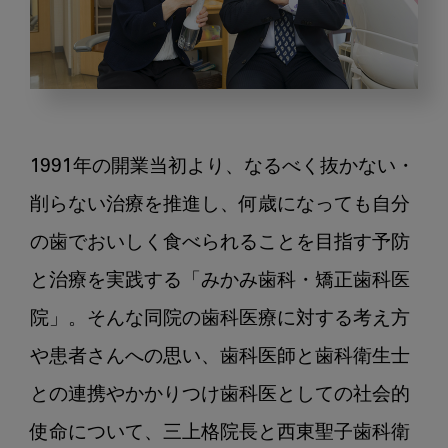
み
か
み
1991年の開業当初より、なるべく抜かない・
歯
科・
削らない治療を推進し、何歳になっても自分
矯
の歯でおいしく食べられることを目指す予防
正
と治療を実践する「みかみ歯科・矯正歯科医
歯
科
院」。そんな同院の歯科医療に対する考え方
医
や患者さんへの思い、歯科医師と歯科衛生士
院
は
との連携やかかりつけ歯科医としての社会的
ど
使命について、三上格院長と西東聖子歯科衛
う