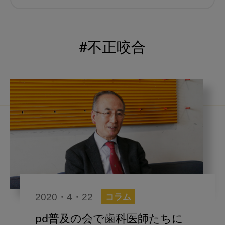
むし歯予防
小児歯科
予防歯科
コロナ
咬合
#不正咬合
海外歯科事情
咬合の変化
ヨーロッパ
医科歯科連携
口腔機能発達不全症
いちき歯科
スウェーデン
歯周病
鼻うがい
内科 歯科
内科医師
感染予防
いま○○が知りたい
2020・4・22
コラム
歯科医院経営
歯科助手
pd普及の会で歯科医師たちに