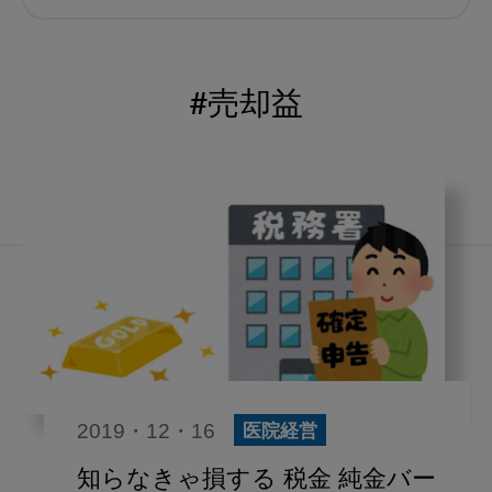
むし歯予防
小児歯科
予防歯科
コロナ
咬合
#売却益
海外歯科事情
咬合の変化
ヨーロッパ
医科歯科連携
口腔機能発達不全症
いちき歯科
スウェーデン
歯周病
鼻うがい
内科 歯科
内科医師
感染予防
いま○○が知りたい
2019・12・16
医院経営
歯科医院経営
歯科助手
知らなきゃ損する 税金 純金バー