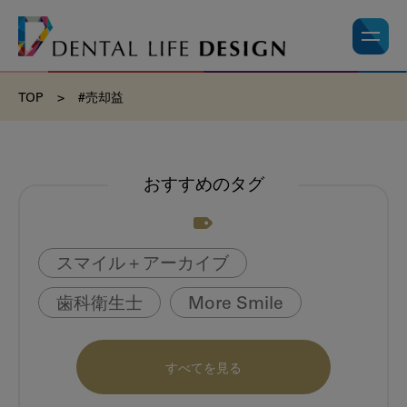
TOP
>
#売却益
おすすめのタグ
スマイル＋アーカイブ
歯科衛生士
More Smile
お悩み相談室
動画
書籍
すべてを見る
book
虫歯のない町