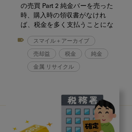
アフターコロナ対策
の売買 Part 2 純金バーを売った
コンポジットレジン
時、購入時の領収書がなけれ
ば、税金を多く支払うことにな
ります！
スマイル＋アーカイブ
売却益
税金
純金
金属 リサイクル