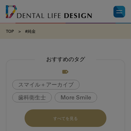
TOP
>
#純金
おすすめのタグ
スマイル＋アーカイブ
歯科衛生士
More Smile
お悩み相談室
動画
書籍
すべてを見る
book
虫歯のない町