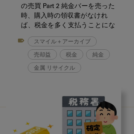
アフターコロナ対策
の売買 Part 2 純金バーを売った
コンポジットレジン
時、購入時の領収書がなけれ
ば、税金を多く支払うことにな
ります！
スマイル＋アーカイブ
売却益
税金
純金
金属 リサイクル