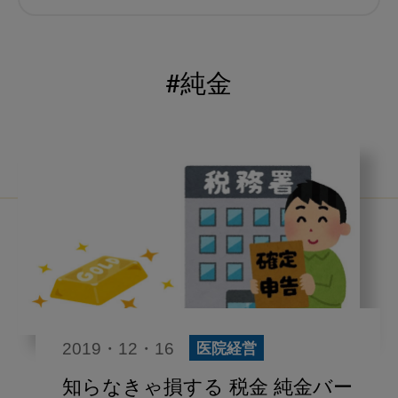
むし歯予防
小児歯科
予防歯科
コロナ
咬合
#純金
海外歯科事情
咬合の変化
ヨーロッパ
医科歯科連携
口腔機能発達不全症
いちき歯科
スウェーデン
歯周病
鼻うがい
内科 歯科
内科医師
感染予防
いま○○が知りたい
2019・12・16
医院経営
歯科医院経営
歯科助手
知らなきゃ損する 税金 純金バー