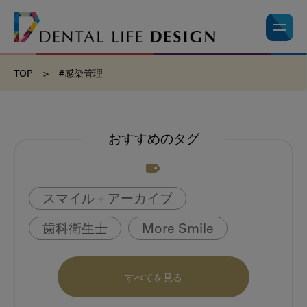
TOP
>
#感染管理
おすすめのタグ
スマイル＋アーカイブ
歯科衛生士
More Smile
お悩み相談室
動画
書籍
すべてを見る
book
虫歯のない町