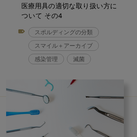
アフターコロナ対策
医療用具の適切な取り扱い方に
コンポジットレジン
ついて その4
スポルディングの分類
スマイル＋アーカイブ
感染管理
滅菌