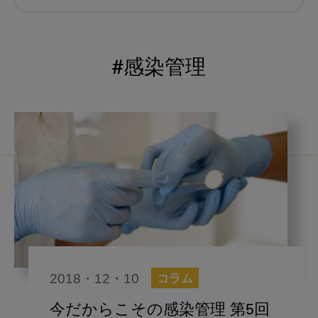
むし歯予防
小児歯科
予防歯科
コロナ
咬合
#感染管理
海外歯科事情
咬合の変化
ヨーロッパ
医科歯科連携
口腔機能発達不全症
いちき歯科
スウェーデン
歯周病
鼻うがい
内科 歯科
内科医師
歯科医院経営
感染予防
2018・12・10
コラム
いま○○が知りたい
歯科助手
今だからこその感染管理 第5回