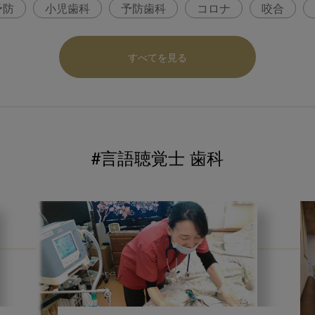
予防
小児歯科
予防歯科
コロナ
咬合
パ
医科歯科連携
口腔機能発達不全症
いちき歯
すべてを見る
内科 歯科
内科医師
感染予防
いま○○が知りた
ロナ対策
コンポジットレジン
#言語聴覚士 歯科