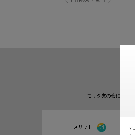
モリタ友の会に登録い
メリット
デ