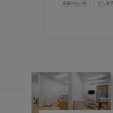
虫歯のない町
むし歯
咬合の変化
ヨーロッ
歯周病
鼻うがい
歯科助手
アフターコ