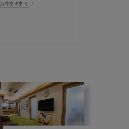
海外歯科事情
科
スウェーデン
い
歯科医院経営