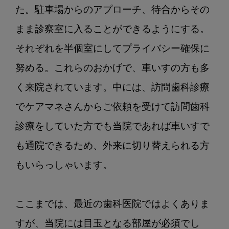
常
た。駐車場からのアプローチ、待合からその
第
2
まま診察室に入ることができるようにする。
回：
それぞれを半個室にしてプライバシー確保に
言
語
努める。これらのおかげで、車いすの方も多
聴
く来院されています。中には、訪問歯科診療
覚
士
でケアマネさんからご依頼を受けて訪問歯科
が
診療をしていた方でも当院であれば車いすで
い
も通院できるため、外来に切り替えられる方
る
歯
もいらっしゃいます。

科
医
院
ここまでは、最近の歯科医院ではよくありま
が
すが、当院には目玉となる部屋が必須でし
で