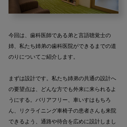
歯
科
医
今回は、歯科医師である弟と言語聴覚士の
院
に
姉、私たち姉弟の歯科医院ができるまでの道
お
のりについてご紹介します。

け
る
言
まずは設計です。私たち姉弟の共通の設計へ
語
の要望点は、どんな方でも外来に来られるよ
聴
覚
うにする。バリアフリー、車いすはもちろ
士
ん、リクライニング車椅子の患者さんも来院
の
日
できるよう、通路や待合を広めに設計しまし