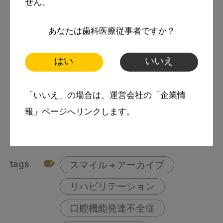
せん。
ジメン研究科修了
2018年 こじまデンタルクリニック
あなたは歯科医療従事者ですか？
所属学会
はい
いいえ
日本疫学会
日本摂食嚥下リハビリテーション学会
「いいえ」の場合は、運営会社の「企業情
日本在宅医療連合学会など
報」ページへリンクします。
tags
スマイル＋アーカイブ
リハビリテーション
口腔機能発達不全症