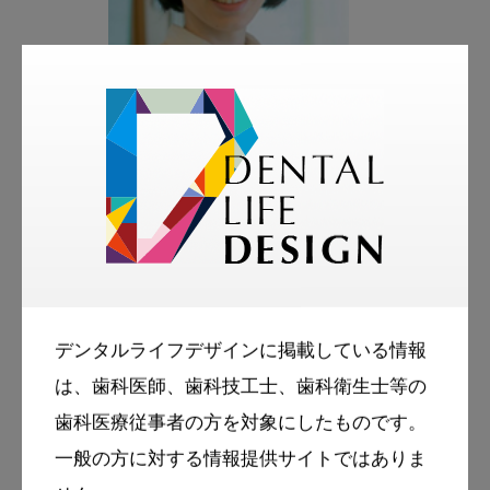
著者
小島 香
こじまデンタルクリニック 言語聴覚士
略歴
2008年 言語聴覚士免許取得
デンタルライフデザインに掲載している情報
みなと医療生活協同組合協立総合病
は、歯科医師、歯科技工士、歯科衛生士等の
院、国立長寿医療研究センターに勤務
歯科医療従事者の方を対象にしたものです。
一般の方に対する情報提供サイトではありま
2017年 日本福祉大学大学院 医療・福祉マネ