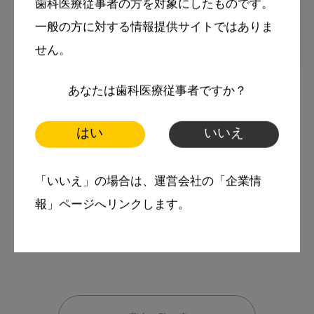
歯科医療従事者の方を対象にしたものです。
一般の方に対する情報提供サイトではありま
せん。
2022・6・30
コラム
あなたは歯科医療従事者ですか？
薬の世界からみる歯科の世界 第
1回：奈良時代に思いを馳せて～
はい
いいえ
1300年前の歯科治療は？～
スマイル＋アーカイブ
「いいえ」の場合は、運営会社の「企業情
報」ページへリンクします。
歯科と薬
生薬
薬学