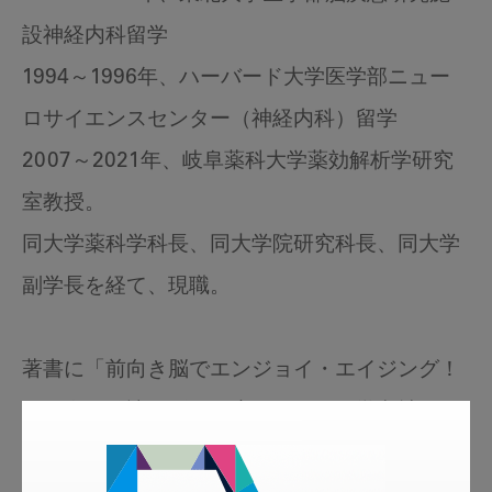
設神経内科留学
1994～1996年、ハーバード大学医学部ニュー
ロサイエンスセンター（神経内科）留学
2007～2021年、岐阜薬科大学薬効解析学研究
室教授。
同大学薬科学科長、同大学院研究科長、同大学
副学長を経て、現職。
著書に「前向き脳でエンジョイ・エイジング！
（長寿の秘訣は脳の健康から）」（学文社）、
「なにはともあれ元気が一番！（知って損なし