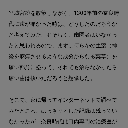
代
に
平城宮跡を散策しながら、1300年前の奈良時
思
代に歯が痛かった時は、どうしたのだろうか
い
を
と考えてみた。おそらく、歯医者はいなかっ
馳
たと思われるので、まずは何らかの生薬（神
せ
経を麻痺させるような成分からなる薬草）を
て
～
痛い部分に塗って、それでも治らなかったら
1300
痛い歯は抜いただろうと想像した。

年
前
の
そこで、家に帰ってインターネットで調べて
歯
科
みたところ、はっきりとした記録は残ってい
治
なかったが、奈良時代は口内専門の治療医が
療