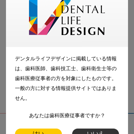
脳・心・からだ・くすりのお話）」（アンデパ
ンダン）
本学ホームページ：
https://www.gifu-pu.ac.jp/
デンタルライフデザインに掲載している情報
tags
スマイル＋アーカイブ
は、歯科医師、歯科技工士、歯科衛生士等の
歯科と薬
生薬
薬学
歯科医療従事者の方を対象にしたものです。
一般の方に対する情報提供サイトではありま
せん。
あなたは歯科医療従事者ですか？
はい
いいえ