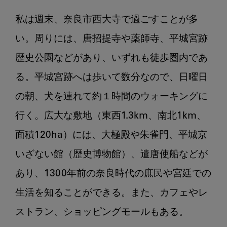
世
私は週末、奈良市西大寺で過ごすことが多
界
か
い。周りには、唐招提寺や薬師寺、平城宮跡
ら
歴史公園などがあり、いずれも徒歩圏内であ
み
る。平城宮跡へは歩いて数分なので、日曜日
る
歯
の朝、犬を連れて約１時間のウォーキングに
科
行く。広大な敷地（東西1.3km、南北1km、
の
世
面積120ha）には、大極殿や朱雀門、平城京
界
いざない館（歴史博物館）、遣唐使船などが
第
1
あり、1300年前の奈良時代の庶民や宮廷での
回：
生活を知ることができる。また、カフェやレ
奈
良
ストラン、ショッピングモールもある。

時