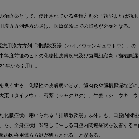
る
歯
の治療薬として、使用されている各種方剤の「効能または効果
科
の
用漢方方剤処方の際は、医療保険上での留意が必要となる。

世
界
ラ医療用漢方方剤「排膿散及湯（ハイノウサンキュウトウ）」の
第
5
中等度前後のヒトの化膿性皮膚疾患及び歯周組織炎（歯槽膿漏
回：
1年から引用）。

歯
周
病
を良くする。化膿性の皮膚病のほか、歯肉炎や歯槽膿漏などに
治
療
大棗（タイソウ）、芍薬（シャクヤク）、生姜（ショウキョウ
に
お
け
た化膿症状に用いられる「排膿散及湯」以外にも、口腔内関連
る
」を、全身症状に関連して生じる口腔内関連症状を改善する目
漢
方
種の医療用漢方方剤が処方されることがある。
