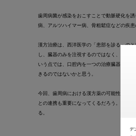
歯周病菌が感染をおこすことで動脈硬化を誘
病、アルツハイマー病、骨粗鬆症などの疾患
漢方治療は、西洋医学の「患部を診る」のと
し、臓器のみを注視するのではなく、「心身
いう点では、口腔内を一つの治療臓器として
きるのではないかと思う。

今回、歯周病における漢方薬の可能性を調べ
との連携も重要になってくるだろう。いずれ
る。

デ