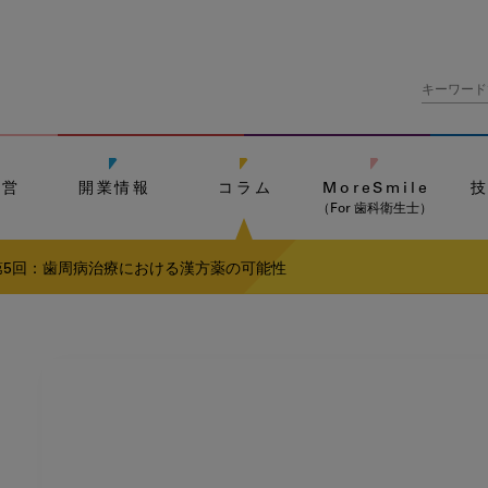
経営
開業情報
コラム
MoreSmile
（For 歯科衛生士）
第5回：歯周病治療における漢方薬の可能性