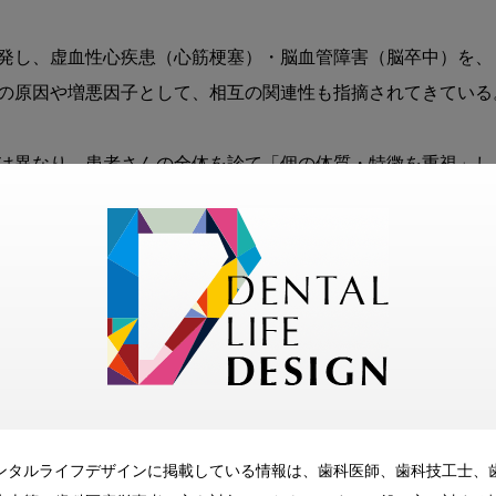
発し、虚血性心疾患（心筋梗塞）・脳血管障害（脳卒中）を、
の原因や増悪因子として、相互の関連性も指摘されてきている。
は異なり、患者さんの全体を診て「個の体質・特徴を重視」し
全体的調和を希求する治療」である。患者さんのからだ全体、
考えるのではなく、心身全体を治療の対象として捉える漢方治
ていくうちに漢方薬の歴史と奥深さを知ることができた。今後
にしろ、漢方薬使用にあたっては、漢方を専門とする歯科医師
ンタルライフデザインに掲載している情報は、歯科医師、歯科技工士、