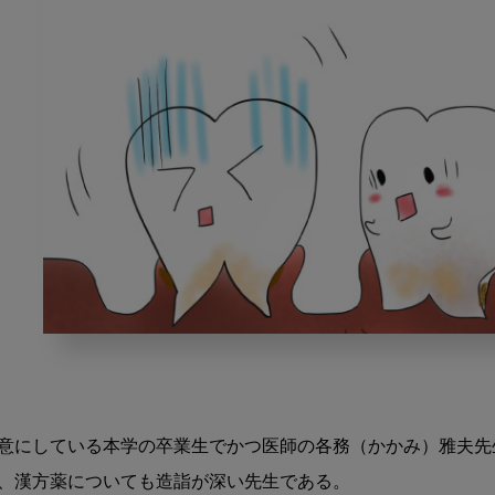
薬
の
世
界
か
意にしている本学の卒業生でかつ医師の各務（かかみ）雅夫先
ら
、漢方薬についても造詣が深い先生である。

み