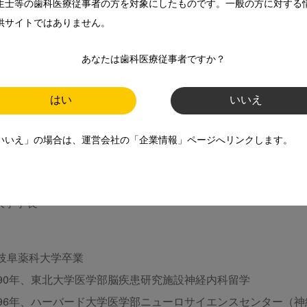
生士等の歯科医療従事者の方を対象にしたものです。一般の方に対する
ie.co.jp/soudanshitsu/qa/10114096_4569.html
供サイトではありません。
あなたは歯科医療従事者ですか？
はい
いいえ
いいえ」の場合は、運営会社の「企業情報」ページへリンクします。
大学学長
、岐阜薬科大学卒業
1990年、東北大学医学部脳疾患研究施設神経内科留学
～1996年、ハーバード大学医学部ニューロサイエンスセンター（