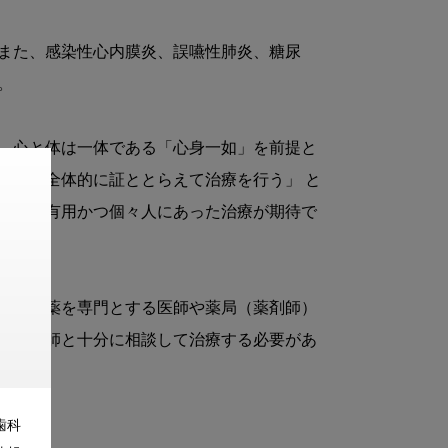
また、感染性心内膜炎、誤嚥性肺炎、糖尿


、心と体は一体である「心身一如」を前提と
「個を全体的に証ととらえて治療を行う」 と
療は、有用かつ個々人にあった治療が期待で
、漢方薬を専門とする医師や薬局（薬剤師）
、薬剤師と十分に相談して治療する必要があ
歯科