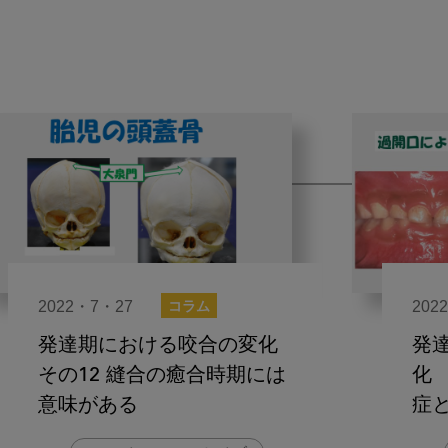
2022・7・27
202
コラム
発達期における咬合の変化
発
その12 縫合の癒合時期には
化
意味がある
症