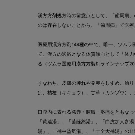
漢方方剤処方時の留意点として、「歯周病」
のは存在しないことから、「歯周病」で医療
医療用漢方方剤148種の中で、唯一、ツム
て、漢方の適応となる体質傾向として「体力
る（ツムラ医療用漢方方製剤ラインナップ202
すなわち、皮膚の腫れや発赤をしずめ、治り
は、桔梗（キキョウ）、甘草（カンゾウ）、
口腔内に表れる発赤・腫脹・疼痛をともなっ
「黄連湯」、「茵蔯蒿湯」、「白虎加人参湯
湯」、「補中益気湯」、「十全大補湯」の11