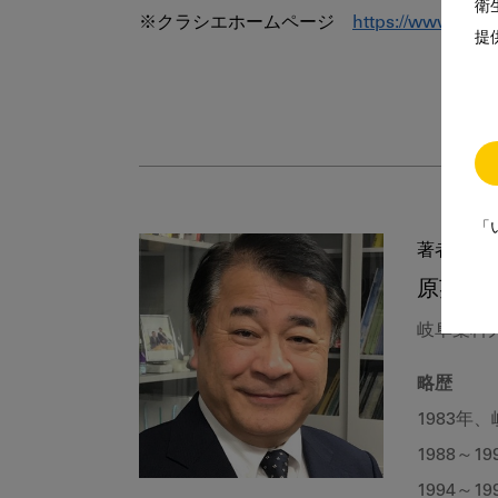
衛
※クラシエホームページ　
https://www.krac
提
「
著者
原英彰
岐阜薬科
略歴
1983年
1988～
1994