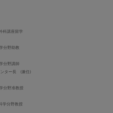
腔外科講座留学
科学分野助教
科学分野講師
ー長 (兼任)
科学分野准教授
外科学分野教授