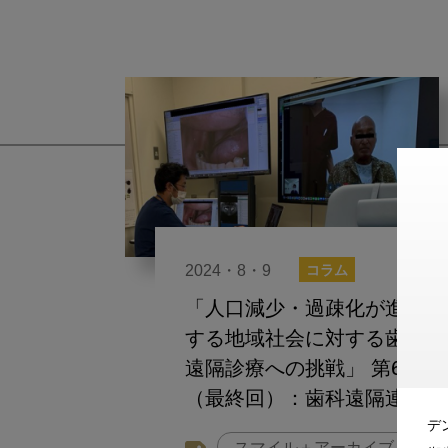
2024・8・9
コラム
「人口減少・過疎化が進行
する地域社会に対する歯科
遠隔診療への挑戦」 第6回
（最終回）：歯科遠隔連携
デ
診療のさらなる展開を目指