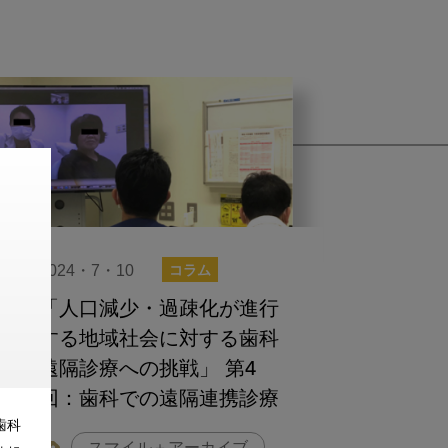
2024・7・10
コラム
「人口減少・過疎化が進行
する地域社会に対する歯科
遠隔診療への挑戦」 第4
回：歯科での遠隔連携診療
歯科
の手ごたえ