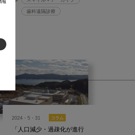
スマイル＋アーカイブ
情報
歯科遠隔診療
2024・5・31
コラム
「人口減少・過疎化が進行