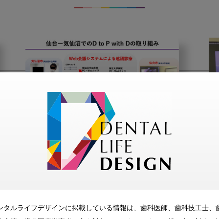
2024・8・1
コラム
「人口減少・過疎化が進行
する地域社会に対する歯科
遠隔診療への挑戦」 第5
回：歯科の遠隔連携診療、
ンタルライフデザインに掲載している情報は、歯科医師、歯科技工士、
ICT活用のモデル事業へ