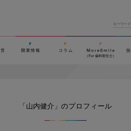
経営
開業情報
コラム
MoreSmile
（For 歯科衛生士）
「山内健介」の
プロフィール