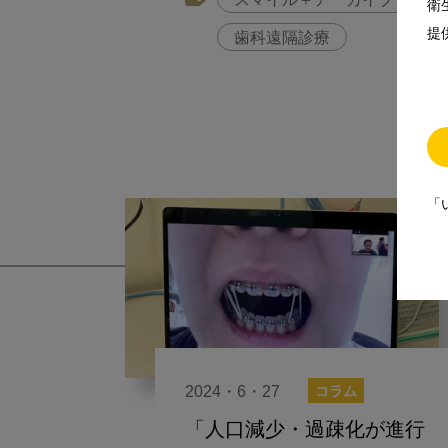
スマイル＋アーカイブ
衛
して
提
歯科遠隔診療
「
2024・6・27
コラム
「人口減少・過疎化が進行