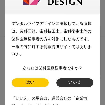
超高齢社会
デンタルライフデザインに掲載している情報
は、歯科医師、歯科技工士、歯科衛生士等の
歯科医療従事者の方を対象にしたものです。
一般の方に対する情報提供サイトではありま
せん。
あなたは歯科医療従事者ですか？
2025・12・11
コラム
はい
いいえ
薬剤師×歯科医師がつくる「地域
で支えるお口の健康」 第1回：
「いいえ」の場合は、運営会社の「企業情
超高齢社会に求められる新しい