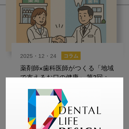
2025・12・24
コラム
薬剤師×歯科医師がつくる「地域
で支えるお口の健康」 第2回：
世界標準の「正しい歯磨き」と
薬剤師が支える生活習慣ケア
スマイル＋アーカイブ
薬剤師×歯科医師