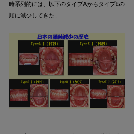
の
時系列的には、以下のタイプAからタイプEの
齲
順に減少してきた。

蝕
減
少
の
歴
史
そ
の
4
哺
乳
瓶
齲
蝕