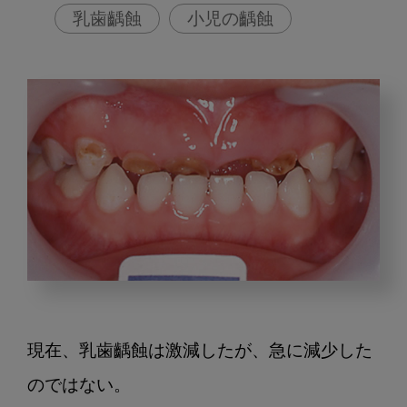
乳歯齲蝕
小児の齲蝕
日
本
の
現在、乳歯齲蝕は激減したが、急に減少した
小
児
のではない。
