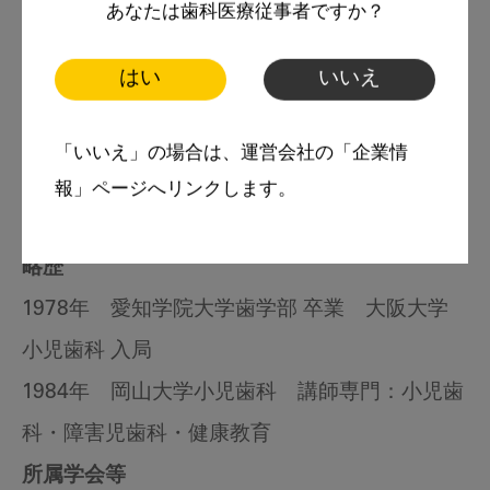
あなたは歯科医療従事者ですか？
著者
はい
いいえ
岡崎 好秀
「いいえ」の場合は、運営会社の「企業情
前 岡山大学病院 小児歯科講師
報」ページへリンクします。
国立モンゴル医科大学 客員教授
略歴
1978年 愛知学院大学歯学部 卒業 大阪大学
小児歯科 入局
1984年 岡山大学小児歯科 講師専門：小児歯
科・障害児歯科・健康教育
所属学会等