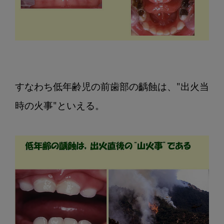
すなわち低年齢児の前歯部の齲蝕は、"出火当
時の火事"といえる。
