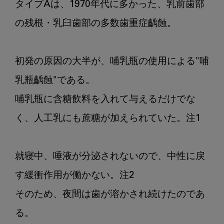
タイプAは、1970年代に多かった、乳前歯部
の残根・乳臼歯部の多数歯重症齲蝕。

初発の原因の大半が、哺乳瓶の使用による"哺
乳瓶齲蝕"である。

哺乳瓶に含糖飲料を入れて与えるだけでな
く、人工乳にも蔗糖が加えられていた。注1

就寝中、唾液が分泌されないので、中性に戻
す緩衝作用が働かない。注2

そのため、夜間は歯が溶かされ続けたのであ
る。
