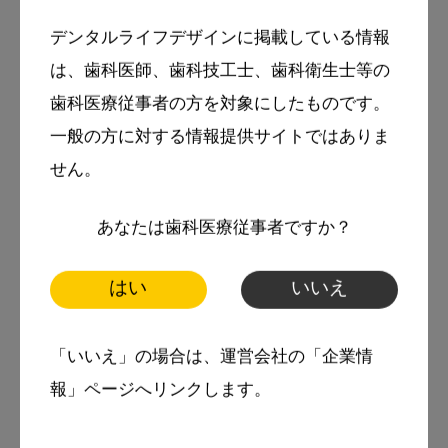
デンタルライフデザインに掲載している情報
は、歯科医師、歯科技工士、歯科衛生士等の
著者
歯科医療従事者の方を対象にしたものです。
岡崎 好秀
一般の方に対する情報提供サイトではありま
前 岡山大学病院 小児歯科講師
せん。
国立モンゴル医科大学 客員教授
あなたは歯科医療従事者ですか？
略歴
はい
いいえ
1978年 愛知学院大学歯学部 卒業 大阪大学
小児歯科 入局
「いいえ」の場合は、運営会社の「企業情
1984年 岡山大学小児歯科 講師専門：小児歯
報」ページへリンクします。
科・障害児歯科・健康教育