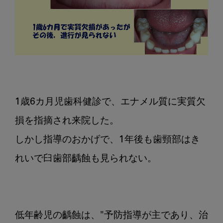
1歳6カ月児歯科健診で、エナメル質に実質欠
損を指摘され来院した。

しかし指導のおかげで、1年後も歯頸部はき
れいで臼歯部齲蝕も見られない。

低年齢児の齲蝕は、"予防指導が主であり、治