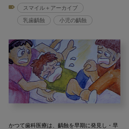
スマイル＋アーカイブ
乳歯齲蝕
小児の齲蝕
日
本
の
かつて歯科医療は、齲蝕を早期に発見し・早