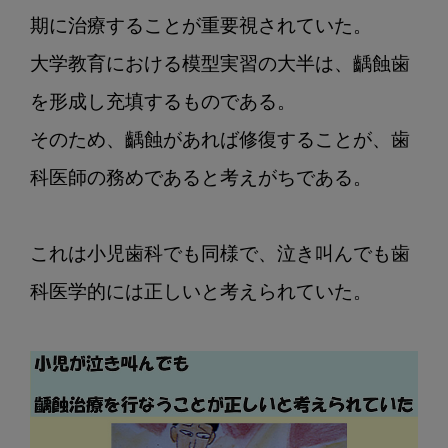
小
児
期に治療することが重要視されていた。

の
大学教育における模型実習の大半は、齲蝕歯
齲
を形成し充填するものである。

蝕
減
そのため、齲蝕があれば修復することが、歯
少
科医師の務めであると考えがちである。

の
歴
史
これは小児歯科でも同様で、泣き叫んでも歯
そ
の
科医学的には正しいと考えられていた。

6
“齲
蝕
の
進
行