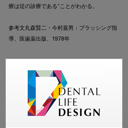
療は従の診療である"ことがわかる。

参考文丸森賢二・今村嘉男：ブラッシング指