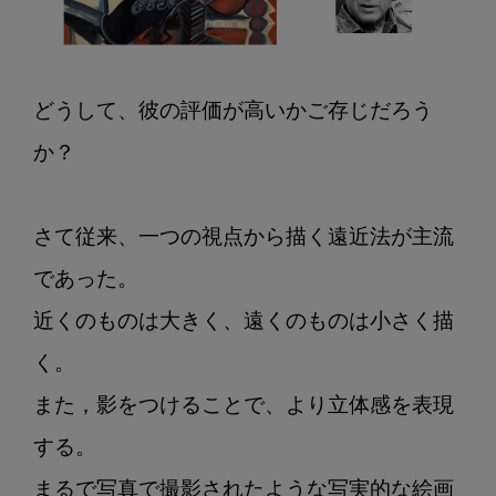
多
次
元
的
どうして、彼の評価が高いかご存じだろう
な
か？

視
点
さて従来、一つの視点から描く遠近法が主流
であった。

近くのものは大きく、遠くのものは小さく描
く。

また，影をつけることで、より立体感を表現
する。

まるで写真で撮影されたような写実的な絵画