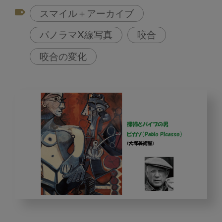
スマイル＋アーカイブ
パノラマX線写真
咬合
咬合の変化
発
達