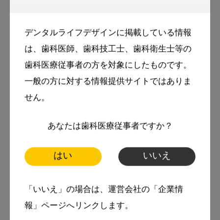
https://okazaki8020.sakura.ne.jp/
デンタルライフデザインに掲載している情報
は、歯科医師、歯科技工士、歯科衛生士等の
岡崎先生の記事のバックナンバー：
歯科医療従事者の方を対象にしたものです。
https://www3.dental-plaza.com/writer/y-
一般の方に対する情報提供サイトではありま
okazaki/
せん。
あなたは歯科医療従事者ですか？
tags
スマイル＋アーカイブ
はい
いいえ
パノラマX線写真
咬合
「いいえ」の場合は、運営会社の「企業情
咬合の変化
報」ページへリンクします。