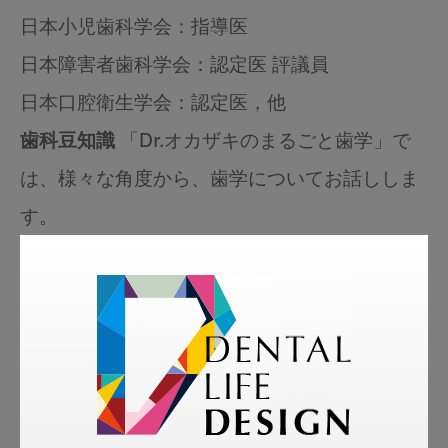
日本小児歯科学会：指導医
日本障害者歯科学会：認定医 評議員
日本口腔衛生学会：認定医，他
歯科豆知識
「Dr.オカザキのまるごと歯学」で
は、様々な角度から、歯学についてお話ししま
す。
人が噛む効果について、また動物と食物の関
係、治療の組立て、食べることと命について。
知っているようで知らなかった、歯に関する目
からウロコのコラムです！
岡崎先生ホームページ：