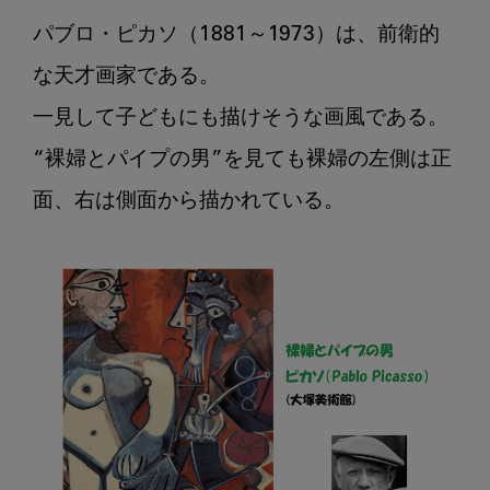
期
パブロ・ピカソ（1881～1973）は、前衛的
に
お
な天才画家である。

け
一見して子どもにも描けそうな画風である。

る
“裸婦とパイプの男”を見ても裸婦の左側は正
咬
合
面、右は側面から描かれている。

の
変
化
そ
の
6
ピ
カ
ソ
の