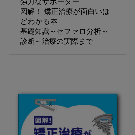
ピ
強力なサポーター

ッ
図解！ 矯正治療が面白いほ
ク
どわかる本

ア
基礎知識～セファロ分析～
ッ
プ
書
籍