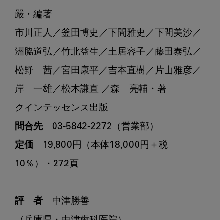
嚴・編著

市川正人／釜田博史／下間雅史／下間美沙／

洲脇道弘／竹北益生／土居容子／藤田泰弘／

松野　茜／宮田康平／吉本直樹／片山雅彦／

岸　一雄／松木謙直 ／森　亮輔・著

問合先
定価
　19,800円（本体18,000円＋税
10％）・272頁

評　者
　中津勝善
