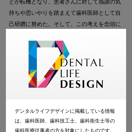
とが転機となり、患者さんに対して感謝の気
持ちや思いやりを踏まえて歯科医師として自
己研鑽に努めた。そして、この考えを念頭に
置き、患者さんのバックグラウンドを斟酌
し、信頼関係を築くことで安心した治療を受
けることができる内容をこの1冊にまとめあ
げた。

本書はChapter1から5に分けて構成されてい
る。Chapter1では歯科医師の心構えとして、
デンタルライフデザインに掲載している情報
若手から中堅の先生の経験年数に合わせて技
は、歯科医師、歯科技工士、歯科衛生士等の
術と治療に取り組む心の変化を端的に伝えて
歯科医療従事者の方を対象にしたものです。