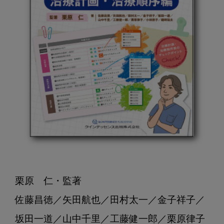
栗原　仁・監著

佐藤昌徳／矢田航也／田村太一／金子祥子／

坂田一道／山中千里／工藤健一郎／栗原律子