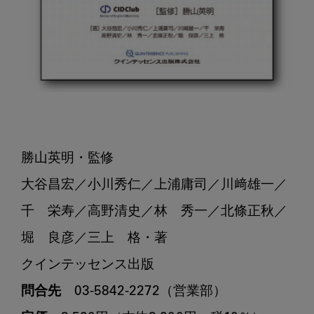
勝山英明・監修

大谷昌宏／小川秀仁／上浦庸司／川﨑雄一／

千　栄寿／高野清史／林　秀一／北條正秋／

堀　良彦／三上　格・著

問合先