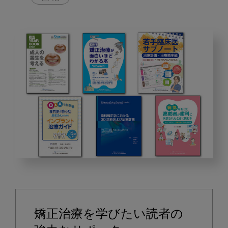
2022
年
12
月
矯正治療を学びたい読者の
の