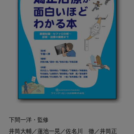
下間一洋・監修

井筒大輔／蓮池一晃／佐名川　徹／井筒正