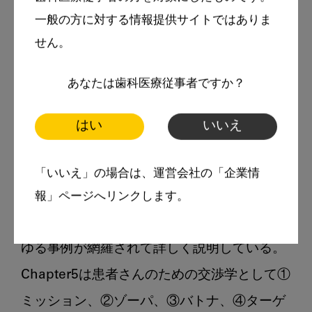
いる。Chapter2は資料収集や読影を行い、治
一般の方に対する情報提供サイトではありま
療計画から導かれる治療順序を確実に習得す
せん。
ることで総合治療の礎が築けるという内容。
あなたは歯科医療従事者ですか？
Chapter3は臨床の幹と題し、咬合、ペリオ、
エンドに関する17項目をあげ、若手臨床医が
はい
いいえ
必ず悩むであろう症例に対し、エックス線と
口腔内写真により細かく分析し、基本的な術
「いいえ」の場合は、運営会社の「企業情
式を用いて適正な結果が導けるような内容に
報」ページへリンクします。
なっている。Chapter4では応用編としてあら
ゆる事例が網羅されて詳しく説明している。
Chapter5は患者さんのための交渉学として①
ミッション、②ゾーパ、③バトナ、④ターゲ