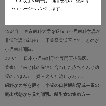
「いいえ」の場合は、運営会社の「企業情
1983年、東京歯科大学卒業。
報」ページへリンクします。
同年、小児歯科学講座助手として入局。
1992年、博士「歯学」の学位取得。
1994年、東京歯科大学を退職（小児歯科学講座
非常勤講師就任）、千葉県美浜区にて、とのぎ
小児歯科開院。
2010年、日本小児歯科学会専門医指導医。
著書に『歯と体の発達に合わせた赤ちゃんと幼
児のごはん』（婦人之友社編）がある。
歯科がカギを握る！小児の口腔機能育成―歯の
萌出状態から見た哺乳、離乳食の進め方―