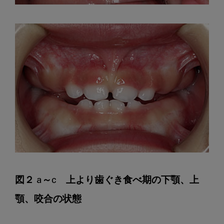
図２ a～c　上より歯ぐき食べ期の下顎、上
顎、咬合の状態