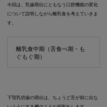
萌
今回は、乳歯萌出にともなう口腔機能の変化
出
について説明しながら離乳食を考えていきま
状
態
す。

か
ら
考
え
離乳食中期（舌食べ期・も
る
ぐもぐ期）
離
乳
食
の
進
め
方
下顎乳切歯の萌出は、ちょうど舌が前に出な
（2）