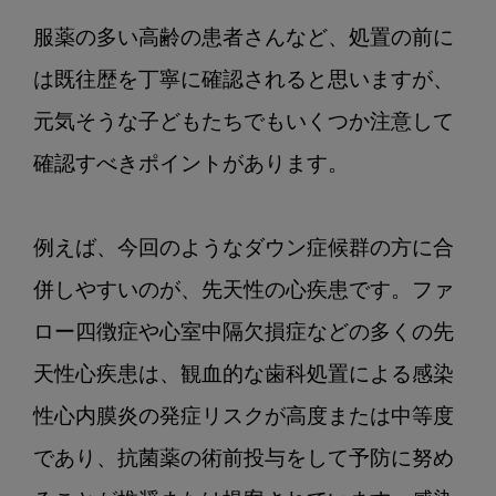
第
服薬の多い高齢の患者さんなど、処置の前に
2
回：
は既往歴を丁寧に確認されると思いますが、
先
元気そうな子どもたちでもいくつか注意して
天
確認すべきポイントがあります。

性
心
疾
例えば、今回のようなダウン症候群の方に合
患
併しやすいのが、先天性の心疾患です。ファ
ロー四徴症や心室中隔欠損症などの多くの先
天性心疾患は、観血的な歯科処置による感染
性心内膜炎の発症リスクが高度または中等度
であり、抗菌薬の術前投与をして予防に努め