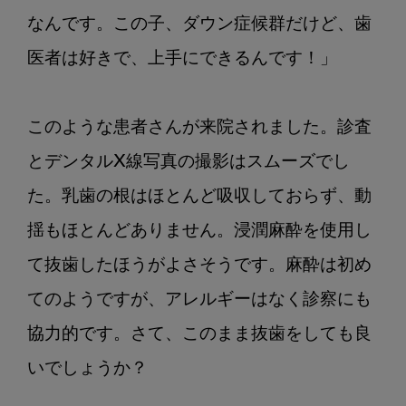
院
で
なんです。この子、ダウン症候群だけど、歯
気
医者は好きで、上手にできるんです！」　

に
か
け
このような患者さんが来院されました。診査
て
とデンタルX線写真の撮影はスムーズでし
ほ
し
た。乳歯の根はほとんど吸収しておらず、動
い
揺もほとんどありません。浸潤麻酔を使用し
子
ど
て抜歯したほうがよさそうです。麻酔は初め
も
てのようですが、アレルギーはなく診察にも
の
全
協力的です。さて、このまま抜歯をしても良
身
いでしょうか？

疾
患