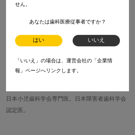
広島大学大学院医系科学研究科小児歯科学助教
せん。
岩本 優子 / 広島大学大学院医系科学研究科小児
あなたは歯科医療従事者ですか？
歯科学教授 野村 良太
はい
いいえ
広島大学大学院医系科学研究科小児歯科学助教
岩本 優子
「いいえ」の場合は、運営会社の「企業情
2009年、広島大学歯学部歯学科卒業。
報」ページへリンクします。
2014年、同大学博士（歯学）
2016年より現職。
日本小児歯科学会専門医。日本障害者歯科学会
認定医。