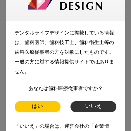
広島大学大学院医系科学研究科小児歯科学助教
岩本 優子 / 広島大学大学院医系科学研究科小児
歯科学教授 野村 良太
デンタルライフデザインに掲載している情報
は、歯科医師、歯科技工士、歯科衛生士等の
広島大学大学院医系科学研究科小児歯科学助教
歯科医療従事者の方を対象にしたものです。
岩本 優子
一般の方に対する情報提供サイトではありま
2009年、広島大学歯学部歯学科卒業。
せん。
2014年、同大学博士（歯学）
あなたは歯科医療従事者ですか？
2016年より現職。
日本小児歯科学会専門医。日本障害者歯科学会
はい
いいえ
認定医。
「いいえ」の場合は、運営会社の「企業情