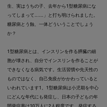
院
で
生、実はうちの子、去年から1型糖尿病にな
気
ってしまって……」と打ち明けられました。
に
糖尿病とう蝕、一体どういうことでしょう
か
け
か？

て
ほ
し
1型糖尿病とは、インスリンを作る膵臓の細
い
胞が壊され、自分でインスリンを作ることが
子
ど
できなくなる病気です。生活習慣や先天性の
も
ものではなく、自己免疫がかかわっていると
の
全
いわれています1。1型糖尿病は小児期を中心
身
にどんな年代にも発症し、日本の子どもの年
疾
患
間発症率は10万人に2人程度です。発症する