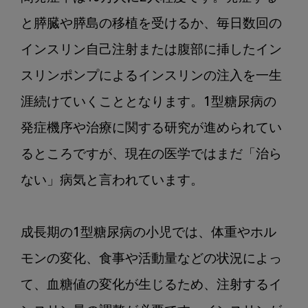
第
と膵臓や膵島の移植を受けるか、毎日数回の
1
回：
インスリン自己注射または腹部に挿したイン
小
スリンポンプによるインスリンの注入を一生
児
涯続けていくこととなります。1型糖尿病の
１
型
発症機序や治療に関する研究が進められてい
糖
るところですが、現在の医学ではまだ「治ら
尿
病
ない」病気と言われています。

成長期の1型糖尿病の小児では、体重やホル
モンの変化、食事や活動量などの状況によっ
て、血糖値の変化が生じるため、注射するイ