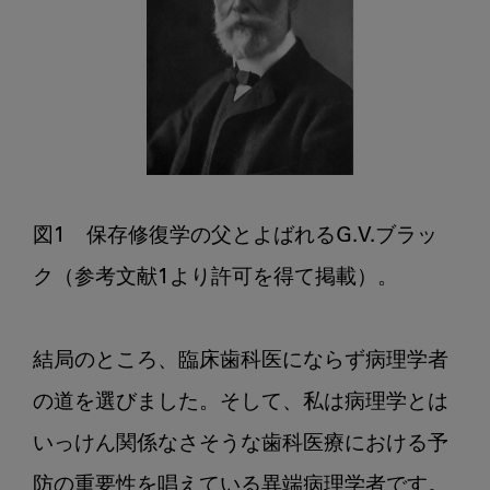
G.V.
ブ
ラ
ッ
ク
先
生
が
予
図1　保存修復学の父とよばれるG.V.ブラッ
見
ク（参考文献1より許可を得て掲載）。

し
た
将
結局のところ、臨床歯科医にならず病理学者
来
の
の道を選びました。そして、私は病理学とは
歯
いっけん関係なさそうな歯科医療における予
科
医
防の重要性を唱えている異端病理学者です。