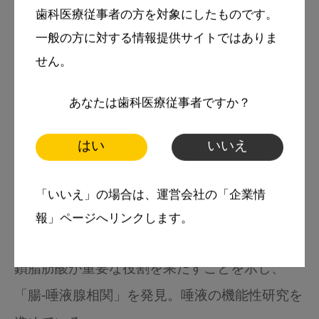
歯科医療従事者の方を対象にしたものです。
1993年 神奈川歯科大学卒業 2007年～ 神奈
一般の方に対する情報提供サイトではありま
川歯科大学病理学教授 2013年～ 神奈川歯科
せん。
大学大学院歯学研究科長（～2023年3 月）
あなたは歯科医療従事者ですか？
2014年～ 神奈川歯科大学副学長 2023年4 月
～ 神奈川歯科大学図書館長 2022年 特定非
はい
いいえ
営利活動法人日本唾液ケア研究会を創設、理事
長就任 プレバイオテックスの一種であるフラク
「いいえ」の場合は、運営会社の「企業情
トオリゴ糖の摂取による唾液中IgAの分泌量増
報」ページへリンクします。
加とともに、そのメカニズムとして腸管内で短
鎖脂肪酸が重要な役割を果たすことを示し、
「腸‐唾液腺相関」を発見。唾液の機能性研究を