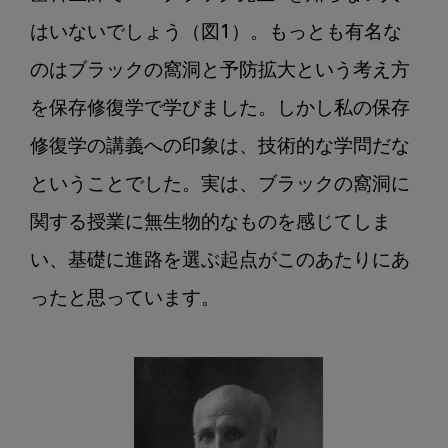
を
見
はいないでしょう（図1）。もっとも有名な
据
のはブラックの窩洞と予防拡大という考え方
え
を保存修復学で学びました。しかし私の保存
た
未
修復学の講義への印象は、技術的な学問だな
来
ということでした。実は、ブラックの窩洞に
の
歯
関する授業に無生物的なものを感じてしま
科
い、基礎に進路を選ぶ起点がこのあたりにあ
の
あ
ったと思っています。

り
方
第
3
回：