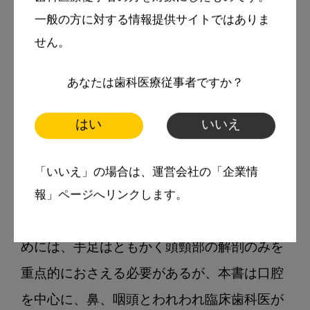
唯一、後から学生時代レベルの学びが不可能
一般の方に対する情報提供サイトではありま
な科目であるといえる。それはもう一度ご遺
せん。
体の解剖を行うことがほぼ不可能であるため
あなたは歯科医療従事者ですか？
であるが、そうであれば良書にたどり着くほ
かない。

はい
いいえ
しかし、このたび出版された本書はまさに解
「いいえ」の場合は、運営会社の「企業情
剖実習を追体験できる必須の書であると強く
報」ページへリンクします。
強調したい。とくに、一般歯科臨床を行うた
めには、手足はともかく頭頸部の解剖のみを
重点的におさえる必要があるが、本書は口腔
を中心に、鼻、咽頭とわれわれ臨床歯科医が