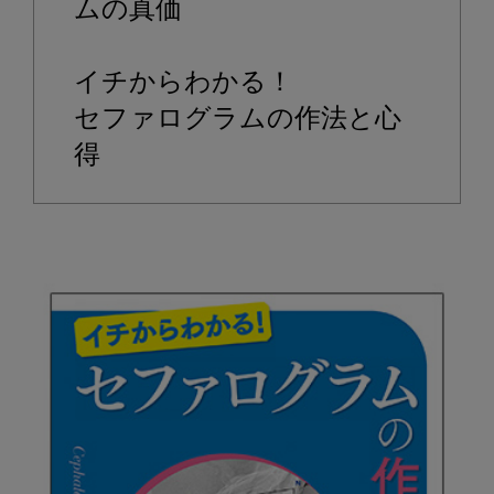
ッ
ムの真価

ク
ア
イチからわかる！

ッ
プ
セファログラムの作法と心
書
得
籍