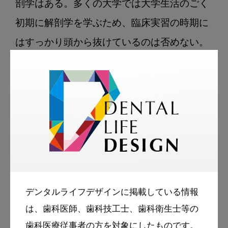
剖学はある。多くの大学では大学生活のごく
初期に解剖学を学ぶため、臨床実習の時期に
はすっかり頭から抜けているのは否めない。
そのため、臨床実習、あるいはそのすぐ後に
控える国家試験のために慌てて知識を詰め込
むわけであるが、多くの学生が教科書を紐解
くのではなく、もっぱら国家試験の参考書を
開くのみにとどまるため、現状では著しく解
剖学の知識が偏った歯科医師が多数誕生して
いるに違いない。これは他の多くの科目でも
デンタルライフデザインに掲載している情報
同様であるが、おそらく6年間で学ぶ臨床を
は、歯科医師、歯科技工士、歯科衛生士等の
実践するにあたり必須の科目のうち解剖学は
歯科医療従事者の方を対象にしたものです。