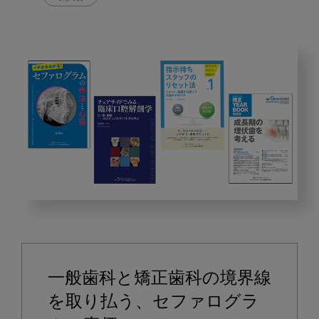
2025
年
12
月
一般歯科と矯正歯科の境界線
の
ピ
を取り払う、セファログラ