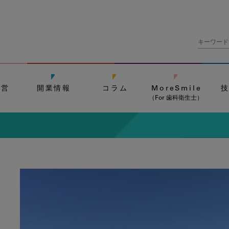
経営
開業情報
コラム
MoreSmile
（For 歯科衛生士）