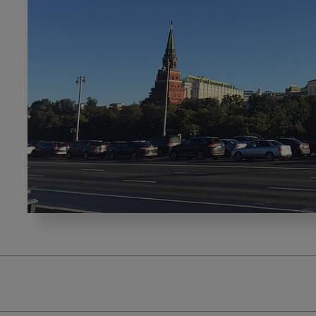
海
外
レ
ポ
ー
ト
ロ