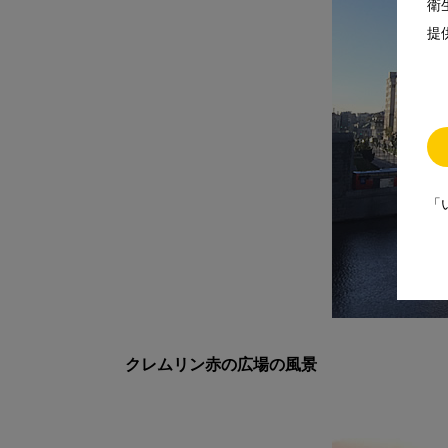
衛
提
「
クレムリン赤の広場の風景