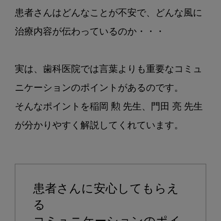
ん
に
患者さんはどんなことが不安で、どんな風に
安
治療内容が伝わっているのか・・・

心
し
て
実は、歯科医院では言葉よりも重要なコミュ
も
ニケーションのポイントがあるのです。

ら
え
そんなポイントを稲岡 勲 先生、門田 亮 先生
る
コ
ミ
ュ
ニ
ケ
患者さんに安心してもらえ
ー
る
シ
ョ