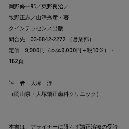
岡野修一郎／東野良治／

牧野正志／山澤秀彦・著

クインテッセンス出版

問合先　03-5842-2272 （営業部）

定価　9,900円（本体9,000円＋税10％）・
152頁

評　者　大塚　淳

（岡山県・大塚矯正歯科クリニック）

本書は、アライナーに限らず矯正治療の受診