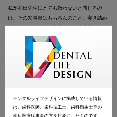
私が和田先生にとても敵わないと感じるの
は、その知識量はもちろんのこと、突き詰め
る思考力と徹底的な考察が行える才能であ
る。ただ、それ以上に感心するのは義歯臨床
に対する“愛”の深さであり、間違いなく今後
も日本の義歯臨床を牽引する存在だと確信し
ている。そして満を持して出版された本書
は、まさにその義歯愛に満ちた一冊に仕上が
っている。

デンタルライフデザインに掲載している情報
さて、本書は全9章で構成されている。タイ
は、歯科医師、歯科技工士、歯科衛生士等の
歯科医療従事者の方を対象にしたものです。