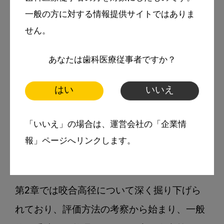
トルこそ『咬合挙上』という補綴臨床におけ
一般の方に対する情報提供サイトではありま
る一つの論点にフォーカスしているように見
せん。
えるが、内容はそれだけにとどまらない。

あなたは歯科医療従事者ですか？
まず、第1章ではさまざまな下顎位の定義と
はい
いいえ
その解釈について整理されている。用語集の
定義だけでは理解しにくい部分も、本書では
「いいえ」の場合は、運営会社の「企業情
誰にでもわかりやすく、ていねいに解説され
報」ページへリンクします。
ている。

第2章では咬合高径について深く掘り下げら
れており、評価方法の考察から始まり、一般