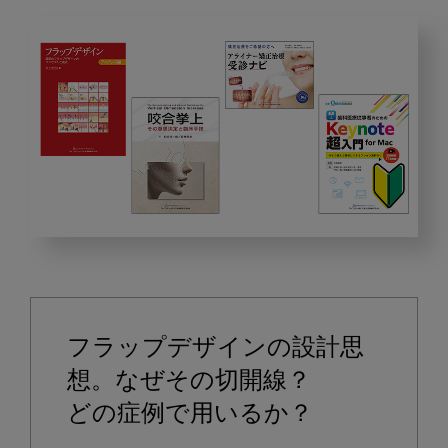
2025
年
5
月
フラップデザインの設計思
の
ピ
想。なぜその切開線？

ッ
どの症例で用いるか？

ク