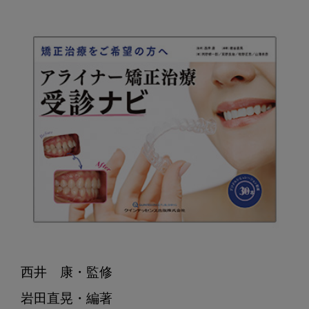
西井　康・監修

岩田直晃・編著
