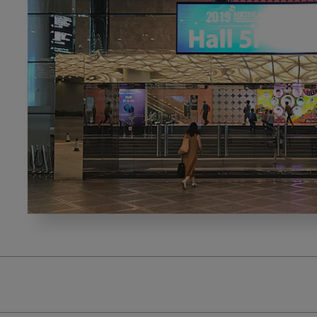
HKIEDEAS2019(香
港
デ
ン
タ
ル
シ