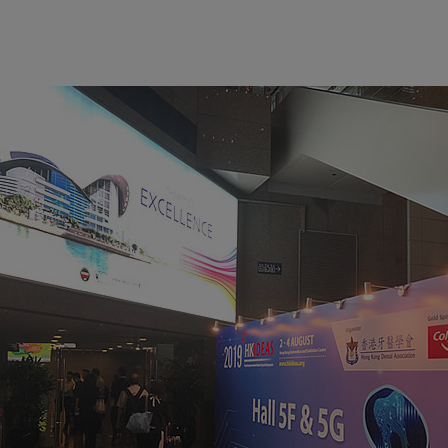
ョ
ー)
レ
ポ
ー
ト