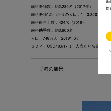
衛
歯科医師数：約2,280名（2017年）

提
歯科医師1名当たりの人口：1：3,200

歯科衛生士数：424名（2016）

歯科助手数：約3,800名

人口：748万人（2018年末）

ＧＤＰ：USD48,517（一人当たり名目）（名目
「
香港の風景