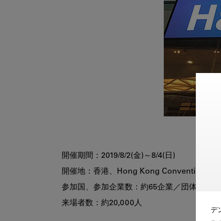
開催期間：2019/8/2(金)～8/4(日)

開催地：香港、Hong Kong Convention and E
参加国、参加企業数：約65企業／団体

来場者数：約20,000人

デ