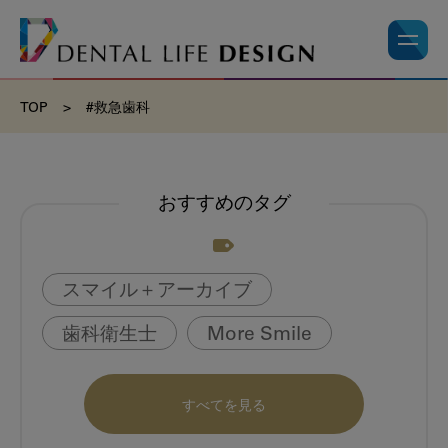
TOP
>
#救急歯科
おすすめのタグ
スマイル＋アーカイブ
歯科衛生士
More Smile
お悩み相談室
動画
書籍
すべてを見る
book
虫歯のない町