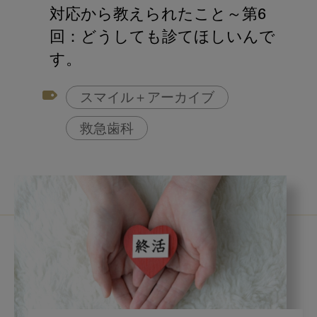
アフターコロナ対策
対応から教えられたこと～第6
コンポジットレジン
回：どうしても診てほしいんで
す。
スマイル＋アーカイブ
救急歯科