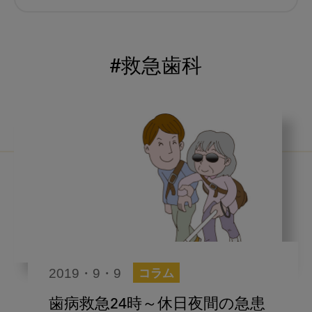
むし歯予防
小児歯科
予防歯科
コロナ
咬合
#救急歯科
海外歯科事情
咬合の変化
ヨーロッパ
医科歯科連携
口腔機能発達不全症
いちき歯科
スウェーデン
歯周病
鼻うがい
内科 歯科
内科医師
歯科医院経営
感染予防
2019・9・9
コラム
いま○○が知りたい
歯科助手
歯病救急24時～休日夜間の急患