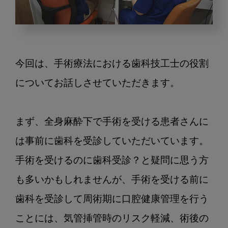
が
ん
専
今回は、手術療法における歯科技工士の役割
門
病
についてお話しさせていただきます。

院
で
まず、全身麻酔下で手術を受ける患者さんに
働
く
は事前に歯科を受診していただいています。
歯
手術を受けるのに歯科受診？と疑問に思う方
科
技
も多いかもしれませんが、手術を受ける前に
工
歯科を受診して周術期に口腔健康管理を行う
士
に
ことには、気管挿管時のリスク軽減、術後の