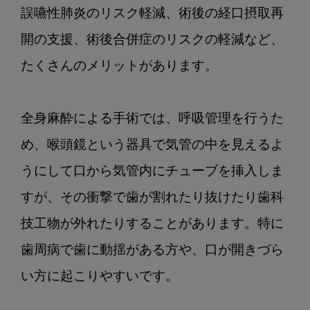
な
誤嚥性肺炎のリスク軽減、術後の経口摂取再
る
ま
開の支援、術後合併症のリスクの軽減など、
で
たくさんのメリットがあります。

第
4
回：
全身麻酔による手術では、呼吸管理を行うた
が
ん
め、喉頭鏡という器具で気管の中を見えるよ
治
うにして口から気管内にチューブを挿入しま
療
すが、その衝撃で歯が割れたり抜けたり歯科
に
も
技工物が外れたりすることがあります。特に
歯
歯周病で歯に動揺がある方や、口が開きづら
科
技
い方に起こりやすいです。

工
士