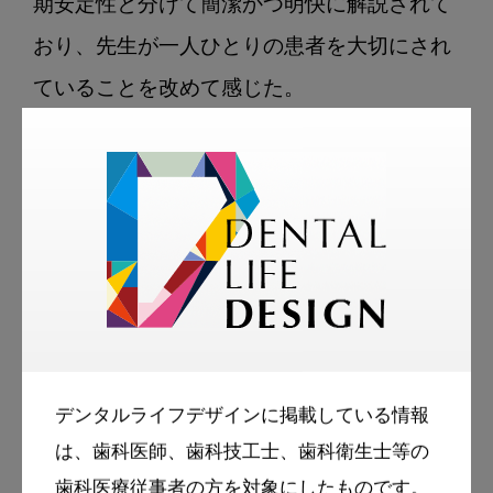
期安定性と分けて簡潔かつ明快に解説されて
おり、先生が一人ひとりの患者を大切にされ
ていることを改めて感じた。

本書の各症例には数多くの経過写真があるの
で、非典型的な症例に出会ったとき、類似し
た症例を参考に診断したり患者さんの説明に
活用することができる。前著の「アレキサン
ダーディシプリン20の原則」および「アレキ
サンダーディシプリン長期安定性」ととも
に、このテクニックをされている先生方はも
デンタルライフデザインに掲載している情報
ちろん、されない先生方にも日々の臨床に大
は、歯科医師、歯科技工士、歯科衛生士等の
いに役立つと確信する一冊である。

歯科医療従事者の方を対象にしたものです。