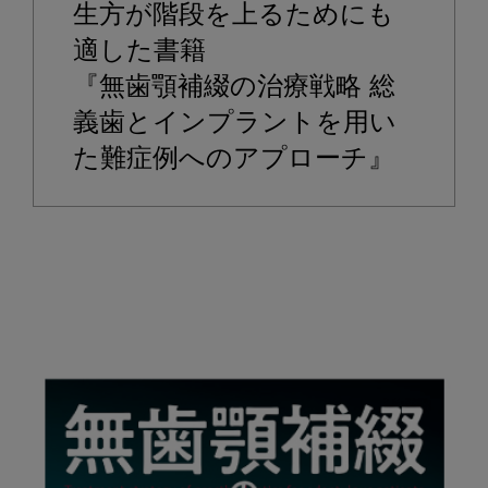
ッ
生方が階段を上るためにも
ク
適した書籍

ア
ッ
『無歯顎補綴の治療戦略 総
プ
義歯とインプラントを用い
書
た難症例へのアプローチ』
籍