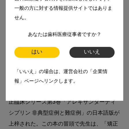
（評・久島文和）

一般の方に対する情報提供サイトではありま
不世出の矯正歯科医Dr. Alexanderからのヘ
せん。
リテージ

あなたは歯科医療従事者ですか？
Dr. Alexanderは2022年4月21日に神のもと
に召された。Dr. Tweed門下の大先輩である
はい
いいえ
先生とは過去3回お会いし、うち2回は先生の
個人的な時間を拝借して私のつたない治験例
「いいえ」の場合は、運営会社の「企業情
に心温まるアドバイスをいただいたことを鮮
報」ページへリンクします。
明に覚えている。さて、アレキサンダーの矯
正臨床シリーズ第3巻「アレキサンダーディ
シプリン 非典型症例と難症例」の日本語版が
上梓された。この本の冒頭で先生は、「矯正