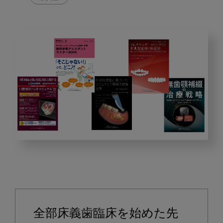
2022
年
9
月
の
ピ
全部床義歯臨床を始めた先