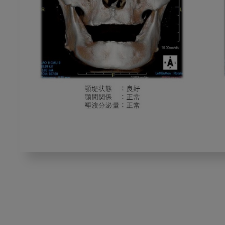
全
部
床
義
歯
臨
床