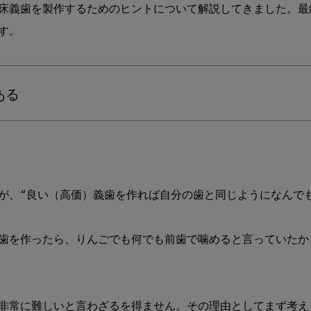
床義歯を製作するためのヒントについて解説してきました。最
ワ
ン
。

ポ
イ
ン
ト
ある
講
座
～
知
っ
て
が、“良い（高価）義歯を作れば自分の歯と同じようになんでも
お
く
と
歯を作ったら、りんごでも何でも前歯で噛めると言っていたか
役
立
つ
基
礎
非常に難しいと言わざるを得ません。その理由としてまず考え