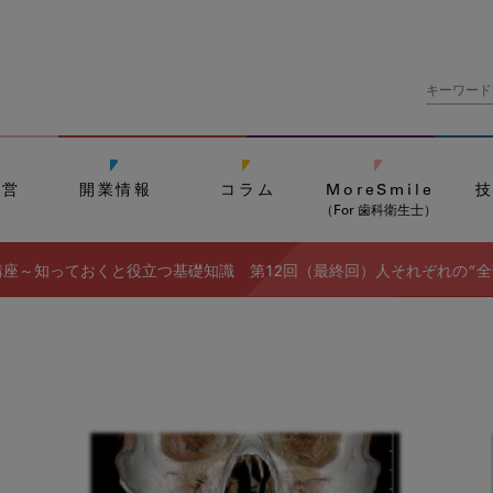
経営
開業情報
コラム
MoreSmile
（For 歯科衛生士）
座～知っておくと役立つ基礎知識 第12回（最終回）人それぞれの“全