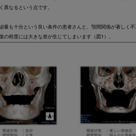
知
く異なるという点です。

識
第
12
泌量も十分という良い条件の患者さんと、顎間関係が著しく不
回
（最
終
回）
人
そ
れ
ぞ
れ
の“全
部
床
義
歯
の
ゴ