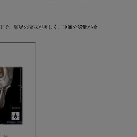
正で、顎堤の吸収が著しく、唾液分泌量が極